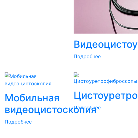
Видеоцисто
Подробнее
Цистоуретр
Мобильная
видеоцистоскопия
Подробнее
Подробнее