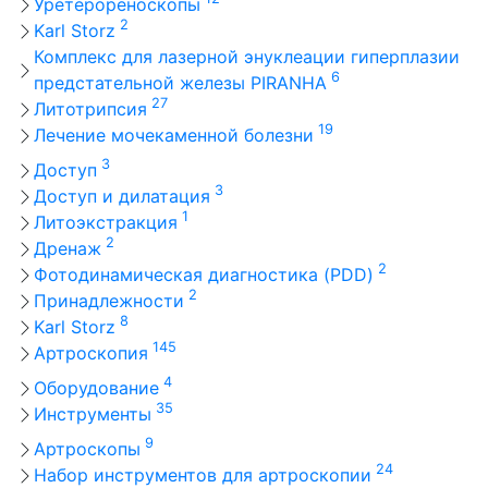
Уретерореноскопы
2
Karl Storz
Комплекс для лазерной энуклеации гиперплазии
6
предстательной железы PIRANHA
27
Литотрипсия
19
Лечение мочекаменной болезни
3
Доступ
3
Доступ и дилатация
1
Литоэкстракция
2
Дренаж
2
Фотодинамическая диагностика (PDD)
2
Принадлежности
8
Karl Storz
145
Артроскопия
4
Оборудование
35
Инструменты
9
Артроскопы
24
Набор инструментов для артроскопии