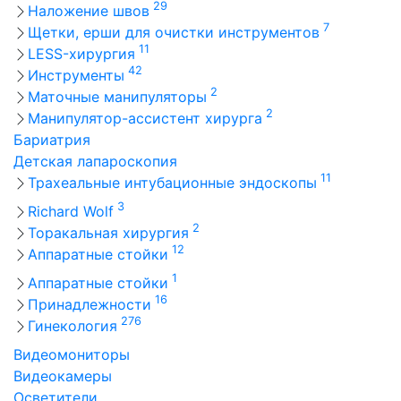
29
Наложение швов
7
Щетки, ерши для очистки инструментов
11
LESS-хирургия
42
Инструменты
2
Маточные манипуляторы
2
Манипулятор-ассистент хирурга
Бариатрия
Детская лапароскопия
11
Трахеальные интубационные эндоскопы
3
Richard Wolf
2
Торакальная хирургия
12
Аппаратные стойки
1
Аппаратные стойки
16
Принадлежности
276
Гинекология
Видеомониторы
Видеокамеры
Осветители