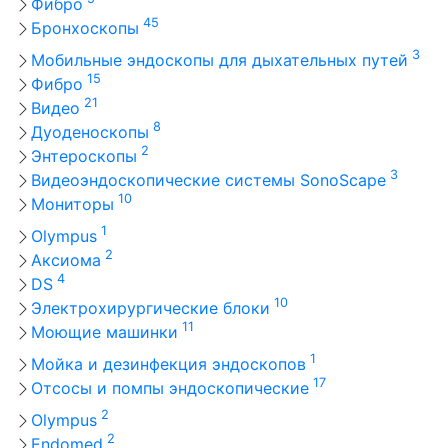
Фибро
45
Бронхоскопы
3
Мобильные эндоскопы для дыхательных путей
15
Фибро
21
Видео
8
Дуоденоскопы
2
Энтероскопы
3
Видеоэндоскопические системы SonoScape
10
Мониторы
1
Olympus
2
Аксиома
4
DS
10
Электрохирургические блоки
11
Моющие машинки
1
Мойка и дезинфекция эндоскопов
17
Отсосы и помпы эндоскопические
2
Olympus
2
Endomed