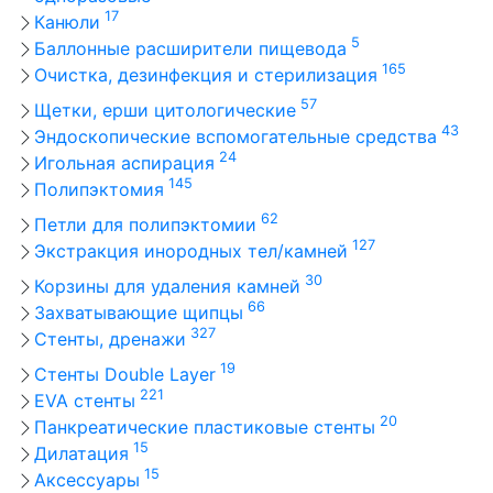
17
Канюли
5
Баллонные расширители пищевода
165
Очистка, дезинфекция и стерилизация
57
Щетки, ерши цитологические
43
Эндоскопические вспомогательные средства
24
Игольная аспирация
145
Полипэктомия
62
Петли для полипэктомии
127
Экстракция инородных тел/камней
30
Корзины для удаления камней
66
Захватывающие щипцы
327
Стенты, дренажи
19
Стенты Double Layer
221
EVA стенты
20
Панкреатические пластиковые стенты
15
Дилатация
15
Аксессуары