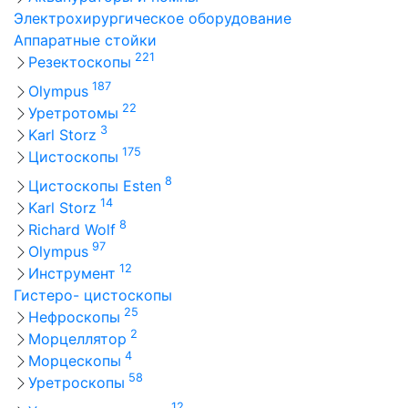
Электрохирургическое оборудование
Аппаратные стойки
221
Резектоскопы
187
Olympus
22
Уретротомы
3
Karl Storz
175
Цистоскопы
8
Цистоскопы Esten
14
Karl Storz
8
Richard Wolf
97
Olympus
12
Инструмент
Гистеро- цистоскопы
25
Нефроскопы
2
Морцеллятор
4
Морцескопы
58
Уретроскопы
12