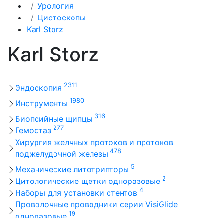
Урология
Цистоскопы
Karl Storz
Karl Storz
2311
Эндоскопия
1980
Инструменты
316
Биопсийные щипцы
277
Гемостаз
Хирургия желчных протоков и протоков
478
поджелудочной железы
5
Механические литотрипторы
2
Цитологические щетки одноразовые
4
Наборы для установки стентов
Проволочные проводники серии VisiGlide
19
одноразовые