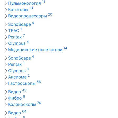
11
Пульмонология
13
Катетеры
20
Видеопроцессоры
4
SonoScape
1
TEAC
7
Pentax
4
Olympus
14
Медицинские осветители
4
SonoScape
1
Pentax
3
Olympus
2
Аксиома
56
Гастроскопы
45
Видео
6
Фибро
74
Колоноскопы
64
Видео
5