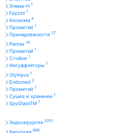
1
Элема-Н
1
Fazzini
4
Аксиома
1
Прометей
27
Принадлежности
18
Pentax
1
Прометей
1
Стойки
7
Инсуффляторы
1
Olympus
2
Endomed
1
Прометей
1
Сушка и хранение
7
SpyGlassTM
2051
Эндохирургия
986
Хирургия