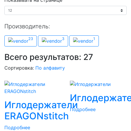
Производитель:
Производитель
23
3
1
Esten
Olympus
Richard Wolf
Всего результатов:
27
Сортировка:
По алфавиту
Иглодержат
Иглодержатели
Подробнее
ERAGONstitch
Подробнее