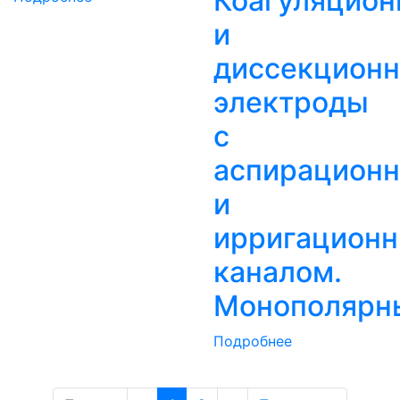
Коагуляцио
и
диссекцион
электроды
с
аспирацион
и
ирригацион
каналом.
Монополярн
Подробнее