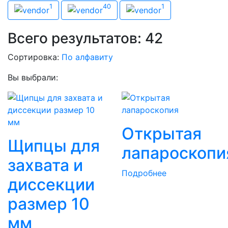
Производитель
1
40
1
Eleps
Karl Storz
Richard Wolf
Всего результатов:
42
Сортировка:
По алфавиту
Вы выбрали:
Открытая
Щипцы для
лапароскопи
захвата и
Подробнее
диссекции
размер 10
мм