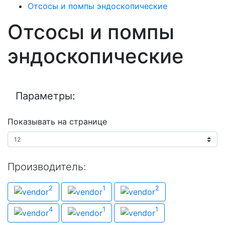
Отсосы и помпы эндоскопические
Отсосы и помпы
эндоскопические
Параметры:
Показывать на странице
Производитель:
Производитель
2
1
2
Endomed
Fazzini
Olympus
4
1
1
Аксиома
Прометей
Элема-Н