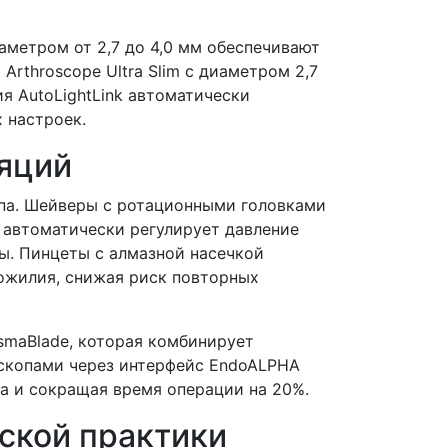
иаметром от 2,7 до 4,0 мм обеспечивают
rthroscope Ultra Slim с диаметром 2,7
я AutoLightLink автоматически
 настроек.
яций
па. Шейверы с ротационными головками
w автоматически регулирует давление
лы. Пинцеты с алмазной насечкой
хожилия, снижая риск повторных
smaBlade, которая комбинирует
оскопами через интерфейс EndoALPHA
га и сокращая время операции на 20%.
ской практики