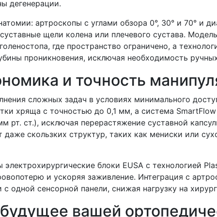
ны дегенерации.
атомии: артроскопы с углами обзора 0°, 30° и 70° и д
уставные щели колена или плечевого сустава. Модель A
оленостопа, где пространство ограничено, а технологи
лубины проникновения, исключая необходимость ручных
ономика и точность манипул
лнения сложных задач в условиях минимального досту
тки хряща с точностью до 0,1 мм, а система SmartFlo
м рт. ст.), исключая перерастяжение суставной капсу
т даже скользких структур, таких как мениски или су
 электрохирургические блоки EUSA с технологией Pla
ровопотерю и ускоряя заживление. Интеграция с артр
 с одной сенсорной панели, снижая нагрузку на хирур
 будущее вашей ортопедиче