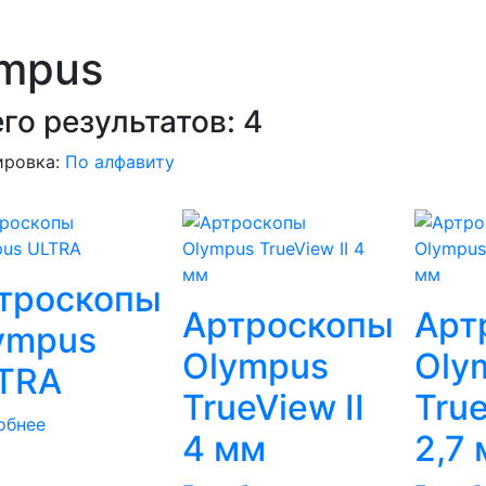
ympus
го результатов:
4
ировка:
По алфавиту
троскопы
Артроскопы
Арт
ympus
Olympus
Oly
TRA
TrueView II
True
обнее
4 мм
2,7