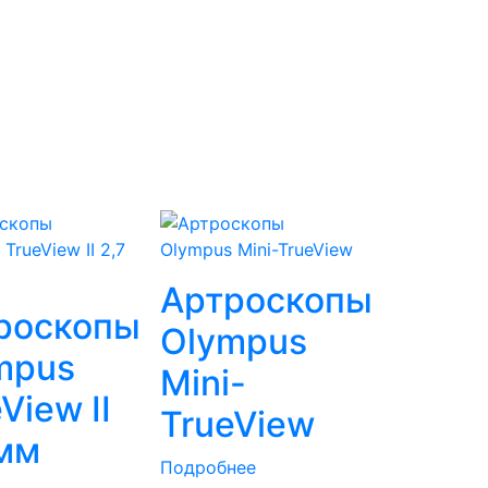
Артроскопы
роскопы
Olympus
mpus
Mini-
View II
TrueView
 мм
Подробнее