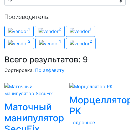
Производитель:
Производитель
1
2
1
Eleps
Karl Storz
NOUVAG
2
1
2
Olympus
Richard Wolf
НПФ Крыло
Всего результатов:
9
Сортировка:
По алфавиту
Морцеллято
Маточный
PK
манипулятор
Подробнее
SecuFix