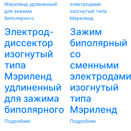
Электрод-
Зажим
диссектор
биполярный
изогнутый
со
типа
сменными
Мэриленд
электродам
удлиненный
изогнутый
для зажима
типа
биполярного
Мэриленд
Подробнее
Подробнее