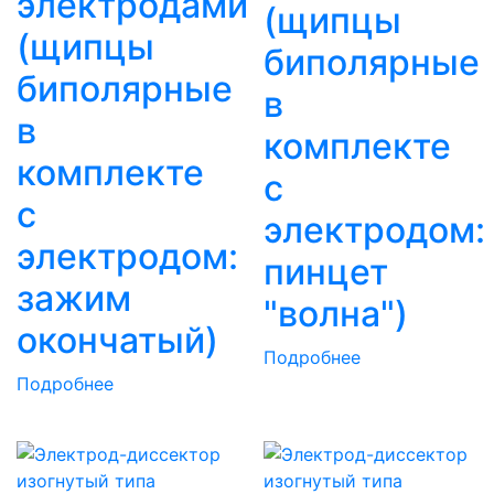
электродами
(щипцы
(щипцы
биполярные
биполярные
в
в
комплекте
комплекте
с
с
электродом:
электродом:
пинцет
зажим
"волна")
окончатый)
Подробнее
Подробнее