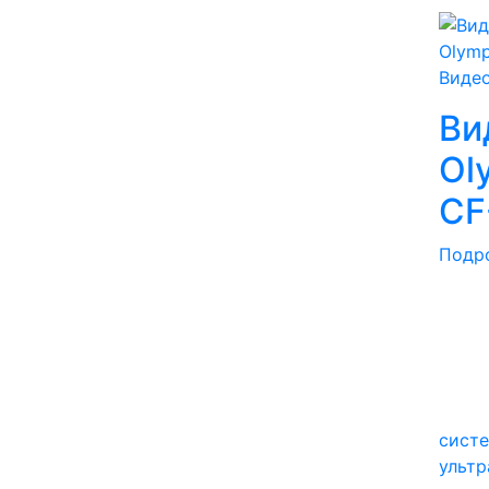
Виде
Ви
Ol
CF
Подр
сист
ультр