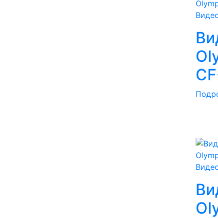
Виде
Ви
Ol
CF
Подр
Виде
Ви
Ol