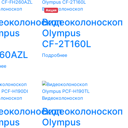
олоноскоп
Видеоколоноскоп
Акция
п
еоколоноскоп
Видеоколоноскоп
mpus
Olympus
CF-2T160L
60AZL
Подробнее
нее
олоноскоп
Видеоколоноскоп
п
еоколоноскоп
Видеоколоноскоп
mpus
Olympus