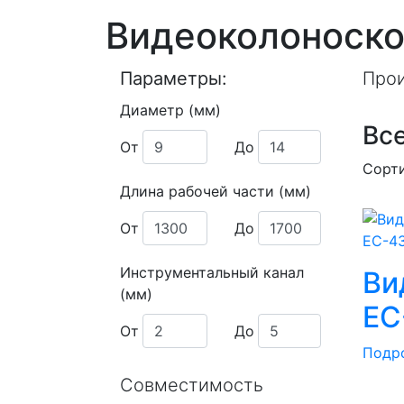
Видеоколоноск
Параметры:
Прои
Диаметр (мм)
Все
От
До
Сорт
Длина рабочей части (мм)
От
До
Инструментальный канал
Ви
(мм)
EС
От
До
Подр
Совместимость