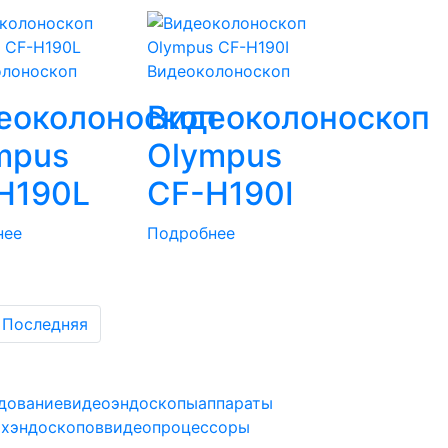
олоноскоп
Видеоколоноскоп
п
еоколоноскоп
Видеоколоноскоп
mpus
Olympus
H190L
CF-H190I
нее
Подробнее
Последняя
дование
видеоэндоскопы
аппараты
ax
эндоскопов
видеопроцессоры