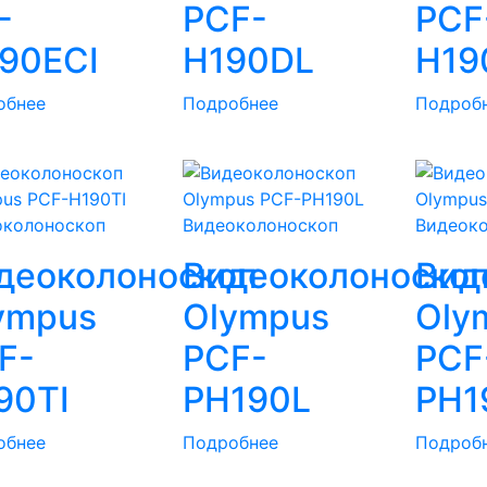
-
PCF-
PCF
90ECI
H190DL
H19
обнее
Подробнее
Подроб
околоноскоп
Видеоколоноскоп
Видеок
деоколоноскоп
Видеоколоноско
Вид
ympus
Olympus
Oly
F-
PCF-
PCF
90TI
PH190L
PH1
обнее
Подробнее
Подроб