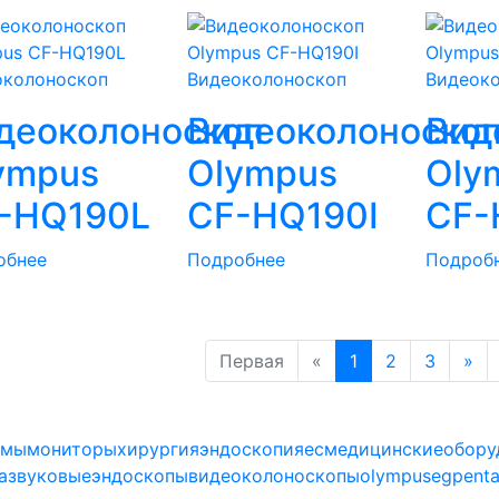
околоноскоп
Видеоколоноскоп
Видеок
деоколоноскоп
Видеоколоноско
Вид
ympus
Olympus
Oly
-HQ190L
CF-HQ190I
CF-
обнее
Подробнее
Подроб
Первая
«
1
2
3
»
емы
мониторы
хирургия
эндоскопия
ec
медицинские
обору
азвуковые
эндоскопы
видеоколоноскопы
olympus
eg
pent