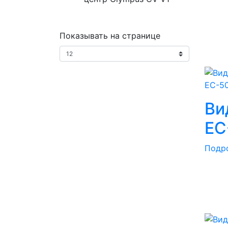
Показывать на странице
Ви
EС
Подр