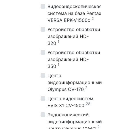
Видеоэндоскопическая
система на базе Pentax
2
VERSA EPK-V1500c
Устройство обработки
изображений HD-
1
320
Устройство обработки
изображений HD-
1
350
Центр
видеоинформационный
2
Olympus CV-170
Центр видеосистем
28
EVIS X1 CV-1500
Эндоскопический
видеоинформационный
2
центр Olympus CV-V1