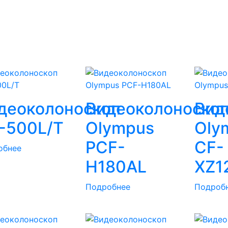
деоколоноскоп
Видеоколоноско
Вид
-500L/T
Olympus
Oly
PCF-
CF-
обнее
H180AL
XZ1
Подробнее
Подроб