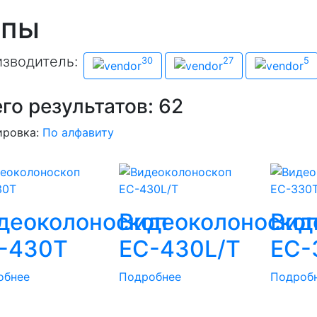
опы
зводитель:
Производитель
30
27
5
Olympus
Pentax
SonoS
го результатов:
62
ировка:
По алфавиту
деоколоноскоп
Видеоколоноско
Вид
-430T
EС-430L/T
EС-
обнее
Подробнее
Подроб