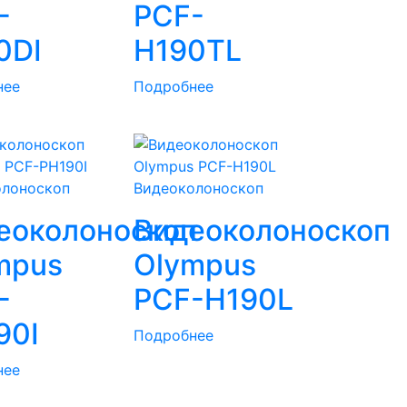
-
PCF-
0DI
H190TL
нее
Подробнее
олоноскоп
Видеоколоноскоп
п
еоколоноскоп
Видеоколоноскоп
mpus
Olympus
-
PCF-H190L
90I
Подробнее
нее