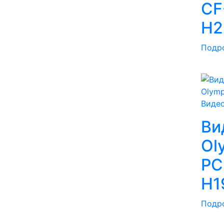
CF
H2
Подр
Виде
Ви
Ol
PC
H1
Подр