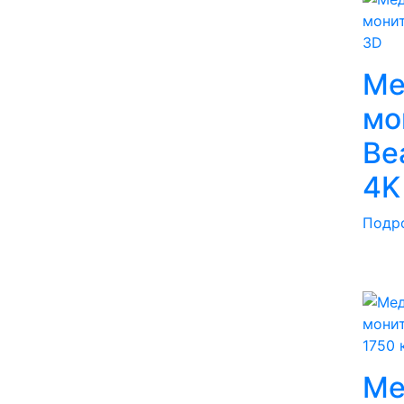
Ме
мо
Be
4K
Подр
1750 
Ме