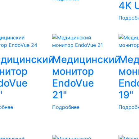
4K 
Подроб
дицинский
Медицинский
Мед
нитор
монитор
мон
doVue
EndoVue
End
"
21"
19"
обнее
Подробнее
Подроб