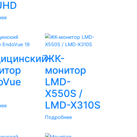
UHD
нее
ицинский
ЖК-
итор
монитор
oVue
LMD-
X550S /
LMD-X310S
нее
Подробнее