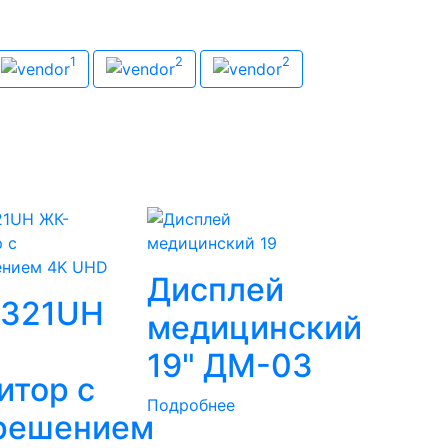
1
2
2
Neovo
Olympus
Аксиома
Дисплей
321UH
медицинский
19" ДМ-03
итор с
Подробнее
решением