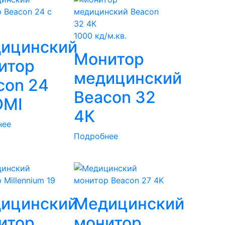
1000 кд/м.кв.
ицинский
Монитор
итор
медицинский
con 24
Beacon 32
DMI
4К
нее
Подробнее
ицинский
Медицинский
итор
монитор