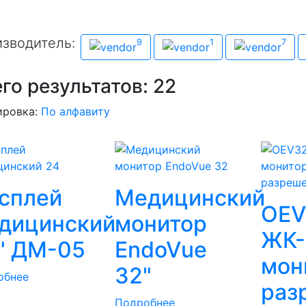
зводитель:
Производитель
9
1
7
Beacon
Eleps
NDS
го результатов:
22
ировка:
По алфавиту
сплей
Медицинский
OEV
дицинский
монитор
ЖК-
" ДМ-05
EndoVue
мон
32"
обнее
раз
Подробнее