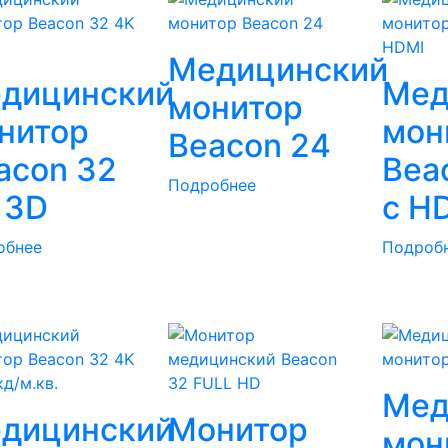
Медицинский
дицинский
Мед
монитор
нитор
мон
Beacon 24
acon 32
Bea
Подробнее
 3D
с H
обнее
Подроб
кд/м.кв.
Мед
дицинский
Монитор
мон