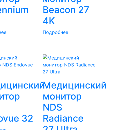
ennium
Beacon 27
4K
нее
Подробнее
ицинский
Медицинский
итор
монитор
S
NDS
ovue 32
Radiance
27 Ultra
нее