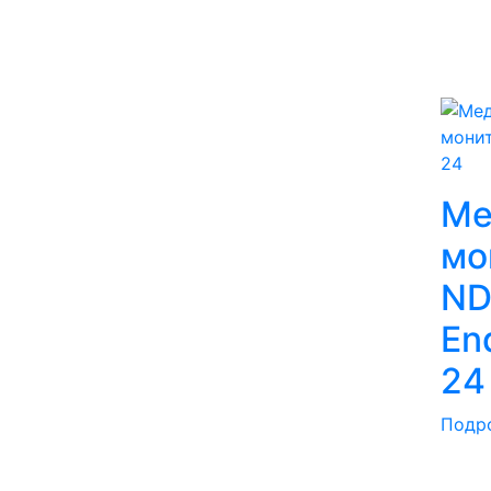
Ме
мо
ND
En
24
Подр