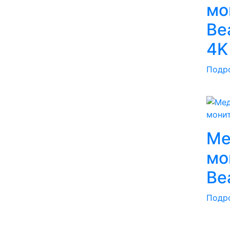
мо
Be
4K
Подр
Ме
мо
Be
Подр