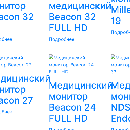
нитор
медицинский
Mill
acon 32
Beacon 32
19
FULL HD
Подроб
обнее
Подробнее
дицинский
Медицинский
Мед
нитор
монитор
мон
acon 27
Beacon 24
ND
обнее
FULL HD
End
Подробнее
Подроб