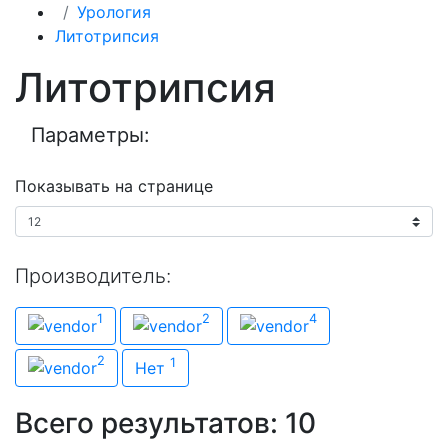
Урология
Литотрипсия
Литотрипсия
Параметры:
Показывать на странице
Производитель:
Производитель
1
2
4
IPG Photonics Corporation
Karl Storz
Olympus
2
1
Richard Wolf
Нет
Всего результатов:
10