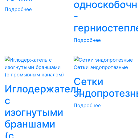
односкобоч
Подробнее
-
герниостепл
Подробнее
Сетки эндопротезные
Сетки
Иглодержатель
эндопротезн
с
Подробнее
изогнутыми
браншами
(с