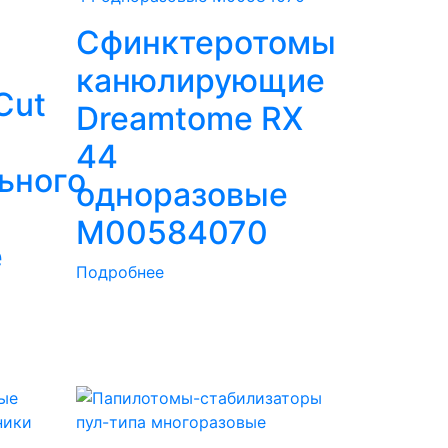
Сфинктеротомы
канюлирующие
Cut
Dreamtome RX
44
ьного
одноразовые
M00584070
е
Подробнее