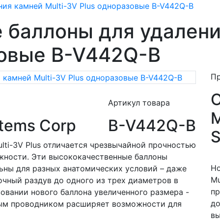
ия камней Multi-3V Plus одноразовые B-V442Q-B
 баллоны для удаления
зовые B-V442Q-B
П
Артикул товара
M
tems Corp
B-V442Q-B
S
lti-3V Plus отличается чрезвычайной прочностью
жности. Эти высококачественные баллоны
Но
ьны для разных анатомических условий – даже
Mu
чный раздув до одного из трех диаметров в
пр
ьзовании нового баллона увеличенного размера -
до
ьным проводником расширяет возможности для
вы