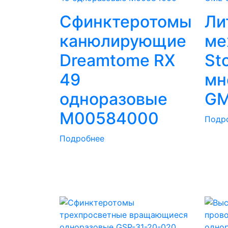
Сфинктеротомы
Ли
канюлирующие
ме
Dreamtome RX
St
49
мн
одноразовые
GM
M00584000
Подр
Подробнее