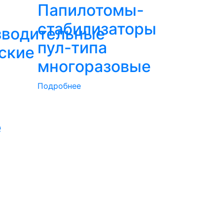
Папилотомы-
стабилизаторы
зводительные
пул-типа
ские
многоразовые
Подробнее
е