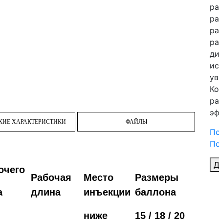
ра
ра
ра
ра
ди
ис
ув
Ко
ра
эф
КИЕ ХАРАКТЕРИСТИКИ
ФАЙЛЫ
П
По
Д
очего
Рабочая
Место
Размеры
а
длина
инъекции
баллона
ниже
15 / 18 / 20