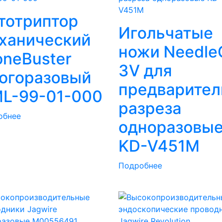
тотриптор
Игольчатые
ханический
ножи Needle
oneBuster
3V для
огоразовый
предварител
L-99-01-000
разреза
обнее
одноразовы
KD-V451M
Подробнее