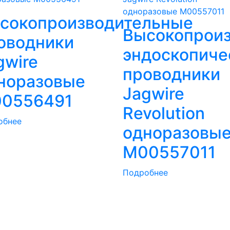
сокопроизводительные
Высокопрои
оводники
эндоскопиче
gwire
проводники
норазовые
Jagwire
0556491
Revolution
обнее
одноразовы
M00557011
Подробнее