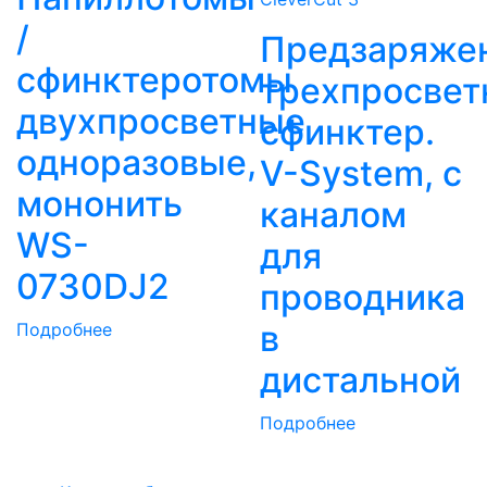
/
Предзаряже
сфинктеротомы
трехпросвет
двухпросветные
сфинктер.
одноразовые,
V-System, с
мононить
каналом
WS-
для
0730DJ2
проводника
в
Подробнее
дистальной
Подробнее