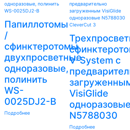
Папиллотомы
CleverCut 3
/
Трехпросве
сфинктеротомы
сфинктерот
двухпросветные
V-System с
одноразовые,
предварител
полинить
загруженны
WS-
VisiGlide
0025DJ2-В
одноразовы
N5788030
Подробнее
Подробнее