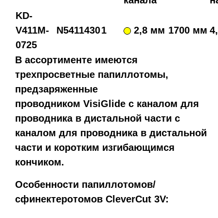
KD-
V411M-
N5411430
1
2,8 мм
1700 мм
4,
0725
В ассортименте имеются
трехпросветные папиллотомы,
предзаряженные
проводником
VisiGlide
с каналом для
проводника в дистальной части с
каналом для проводника в дистальной
части и коротким изгибающимся
кончиком.
Особенности папиллотомов/
сфинектеротомов CleverCut 3V: