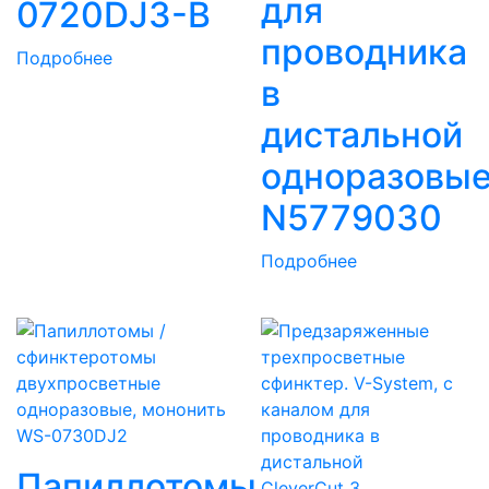
для
0720DJ3-В
проводника
Подробнее
в
дистальной
одноразовы
N5779030
Подробнее
Папиллотомы
CleverCut 3