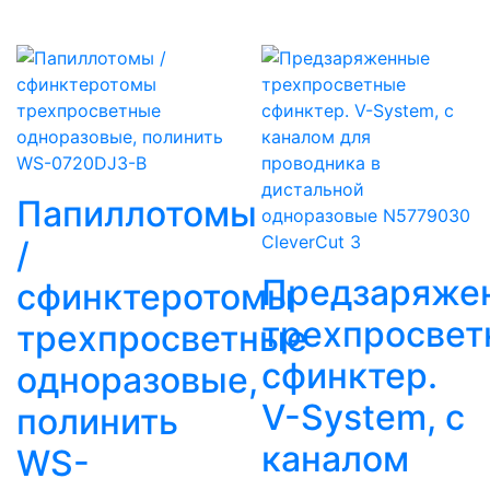
Папиллотомы
CleverCut 3
/
Предзаряже
сфинктеротомы
трехпросвет
трехпросветные
сфинктер.
одноразовые,
V-System, с
полинить
каналом
WS-