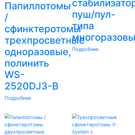
стабилизато
Папиллотомы
пуш/пул-
/
типа
сфинктеротомы
многоразов
трехпросветные
одноразовые,
Подробнее
полинить
WS-
2520DJ3-В
Подробнее