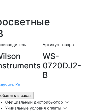
росветные
В
роизводитель
Артикул товара
ilson
WS-
nstruments
0720DJ2-
В
лучить Кп
обавить в заказ
Официальный дистрибьютор
Уникальные условия оплаты