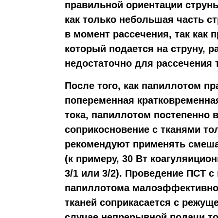
правильной ориентации струны 
как только небольшая часть с
в момент рассечения, так как 
который подается на струну, р
недостаточно для рассечения 
После того, как папиллотом п
попеременная кратковременная
тока, папиллотом постепенно 
соприкосновение с тканями то
рекомендуют применять смеша
(к примеру, 30 Вт коагуляицио
3/1 или 3/2). Проведение ПСТ 
папиллотома малоэффективно,
тканей соприкасается с режуще
случае непрерывной подачи то