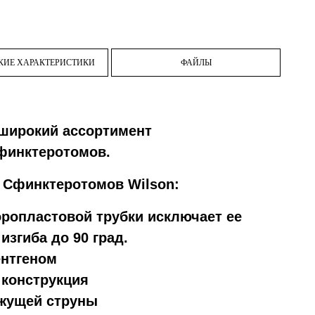
КИЕ ХАРАКТЕРИСТИКИ
ФАЙЛЫ
 широкий ассортимент
финктеротомов.
 Сфинктеротомов Wilson:
оропластовой трубки исключает ее
изгиба до 90 град.
ентгеном
 конструкция
ежущей струны