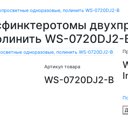
хпросветные одноразовые, полинить WS-0720DJ2-В
сфинктеротомы двухп
олинить WS-0720DJ2-
П
W
Артикул товара
I
WS-0720DJ2-В
По
Д