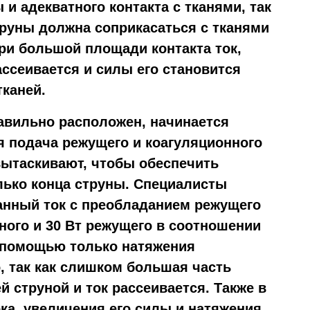
и адекватного контакта с тканями, так
труны должна соприкасаться с тканями
при большой площади контакта ток,
ассеивается и силы его становится
тканей.
равильно расположен, начинается
 подача режущего и коагуляционного
вытаскивают, чтобы обеспечить
лько конца струны. Специалисты
нный ток с преобладанием режущего
нного и 30 Вт режущего в соотношении
с помощью только натяжения
 так как слишком большая часть
й струной и ток рассеивается. Также в
ка, увеличения его силы и натяжения