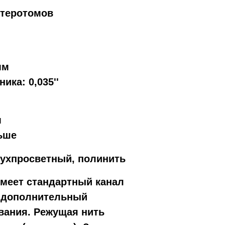
ктеротомов
мм
ка: 0,035''
м
ьше
ухпросветный, полинить
меет
стандартный канал
 дополнительный
вания.
Режущая нить