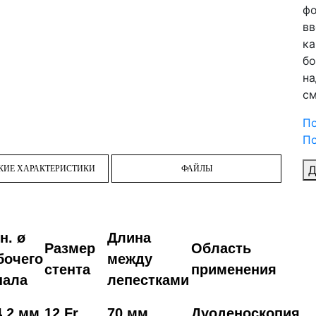
фо
вв
ка
бо
на
см
П
По
Д
КИЕ ХАРАКТЕРИСТИКИ
ФАЙЛЫ
н. ø
Длина
Размер
Область
бочего
между
стента
применения
нала
лепестками
,2 мм
12 Fr.
70 мм
Дуоденоскопия