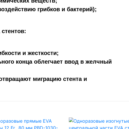
химических веществ;
воздействию грибков и бактерий);
 стентов:
бкости и жесткости;
ьного конца облегчает ввод в желчный
дотвращают миграцию стента и