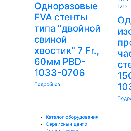
Одноразовые
EVA стенты
Од
типа "двойной
из
свиной
пр
хвостик" 7 Fr.,
ча
60мм PBD-
сте
1033-0706
15
10
Подробнее
Подр
Каталог оборудования
Сервисный центр
Акции / склад