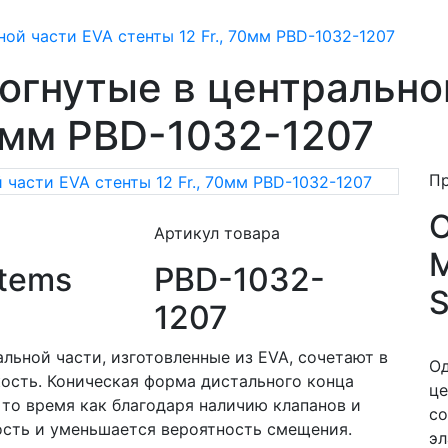
ой части EVA стенты 12 Fr., 70мм PBD-1032-1207
огнутые в центрально
70мм PBD-1032-1207
П
Артикул товара
M
stems
PBD-1032-
S
1207
льной части, изготовленные из EVA, сочетают в
Од
ость. Коническая форма дистального конца
це
 то время как благодаря наличию клапанов и
со
сть и уменьшается вероятность смещения.
эл