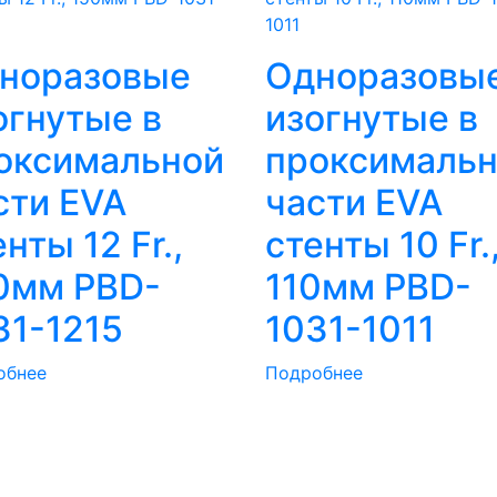
норазовые
Одноразовы
огнутые в
изогнутые в
оксимальной
проксималь
сти EVA
части EVA
нты 12 Fr.,
стенты 10 Fr.
0мм PBD-
110мм PBD-
31-1215
1031-1011
обнее
Подробнее