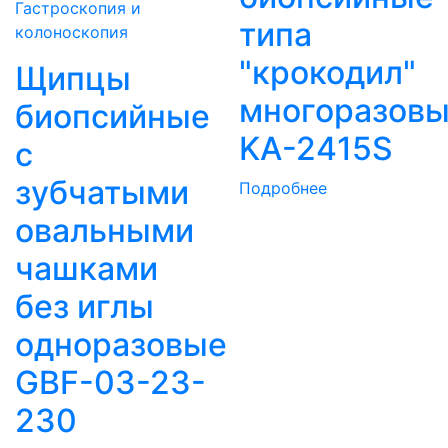
Гастроскопия и
типа
колоноскопия
"крокодил"
Щипцы
многоразов
биопсийные
KA-2415S
с
зубчатыми
Подробнее
овальными
чашками
без иглы
одноразовые
GBF-03-23-
230