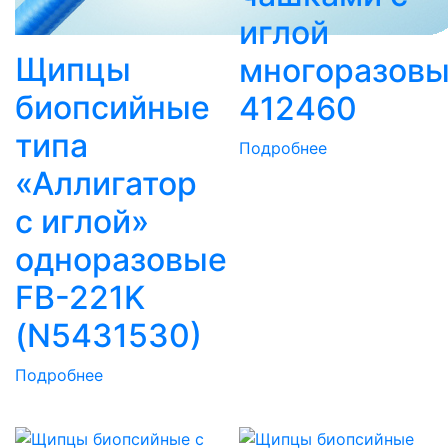
иглой
Щипцы
многоразов
биопсийные
412460
типа
Подробнее
«Аллигатор
с иглой»
одноразовые
FB-221K
(N5431530)
Подробнее