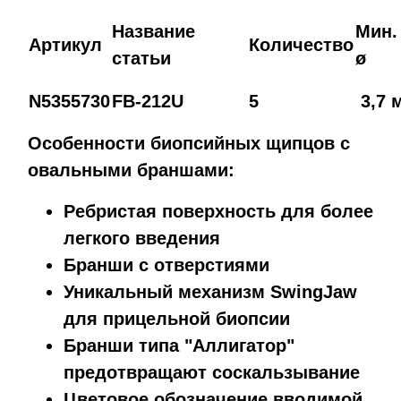
Название
Мин.
Артикул
Количество
статьи
ø
N5355730
FB-212U
5
3,7 
Особенности биопсийных щипцов с
овальными браншами:
Ребристая поверхность для более
легкого введения
Бранши с отверстиями
Уникальный механизм SwingJaw
для прицельной биопсии
Бранши типа "Аллигатор"
предотвращают соскальзывание
Цветовое обозначение вводимой