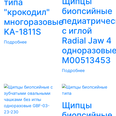
Щипцы
типа
биопсийные
"крокодил"
педиатричес
многоразовые
с иглой
KA-1811S
Radial Jaw 4
Подробнее
одноразовы
M00513453
Подробнее
Щипцы
биопсийные