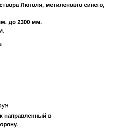
створа Люголя, метиленовго синего,
мм. до 2300 мм.
мм.
е
руя
к направленный в
орону.