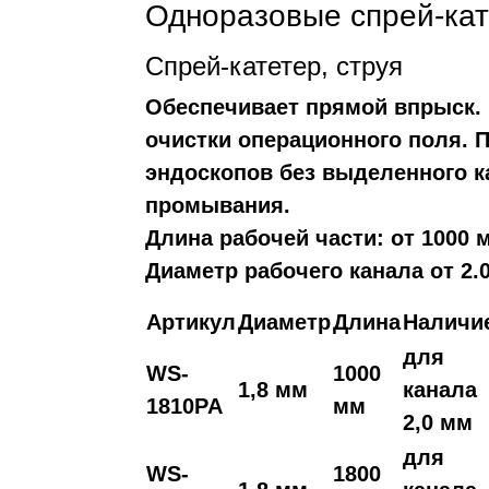
Одноразовые спрей-ка
Спрей-катетер, струя
Обеспечивает прямой впрыск.
очистки операционного поля. 
эндоскопов без выделенного к
промывания.
Длина рабочей части: от 1000 
Диаметр рабочего канала от 2.
Артикул
Диаметр
Длина
Наличи
для
WS-
1000
1,8 мм
канала
1810PA
мм
2,0 мм
для
WS-
1800