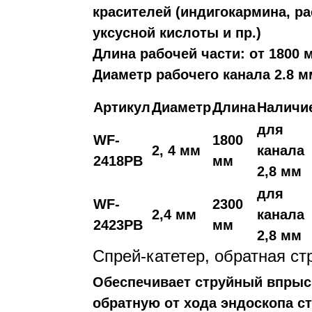
красителей (индигокармина, ра
уксусной кислоты и пр.)
Длина рабочей части: от 1800 
Диаметр рабочего канала 2.8 
Артикул
Диаметр
Длина
Наличи
для
WF-
1800
2, 4 мм
канала
2418PB
мм
2,8 мм
для
WF-
2300
2,4 мм
канала
2423PB
мм
2,8 мм
Спрей-катетер, обратная ст
Обеспечивает струйный впрыс
обратную от хода эндоскопа ст