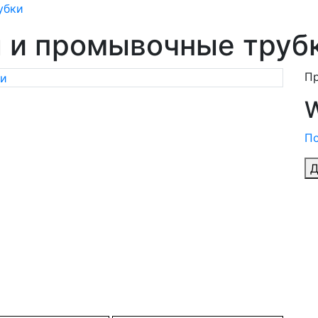
убки
 и промывочные труб
П
W
По
Д