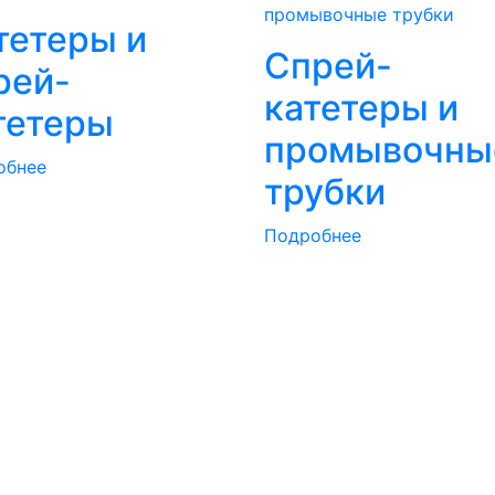
тетеры и
Спрей-
рей-
катетеры и
тетеры
промывочны
обнее
трубки
Подробнее