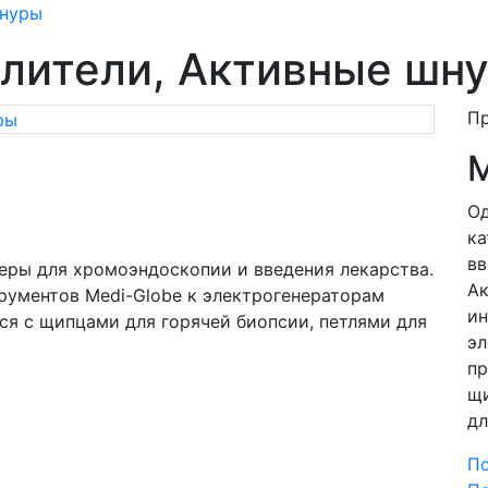
шнуры
лители, Активные шн
П
M
Од
ка
вв
еры для хромоэндоскопии и введения лекарства.
Ак
рументов Medi-Globe к электрогенераторам
ин
я с щипцами для горячей биопсии, петлями для
эл
пр
щи
дл
П