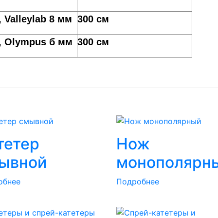
Valleylab 8 мм
300 см
, Olympus б мм
300 см
тетер
Нож
ывной
монополярн
обнее
Подробнее