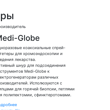
уры
роизводитель
edi-Globe
норазовые коаксиальные спрей-
тетеры для хромоэндоскопии и
едения лекарства.
тивный шнур для подсоединения
струментов Medi-Globe к
ектрогенераторам различных
оизводителей. Исполюзуются с
пцами для горячей биопсии, петлями
я полипектомии, сфинктеротомами.
одробнее