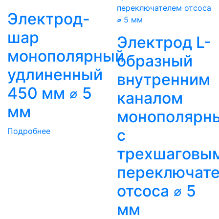
Электрод-
шар
Электрод L-
монополярный
образный
удлиненный
внутренним
450 мм ⌀ 5
каналом
мм
монополярн
с
Подробнее
трехшаговы
переключат
отсоса ⌀ 5
мм