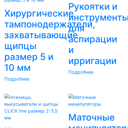
Рукоятки и
Хирургические
инструмент
тампонодержатели,
для
захватывающие
аспирации
щипцы
и
размер 5 и
ирригации
10 мм
Подробнее
Подробнее
Маточные