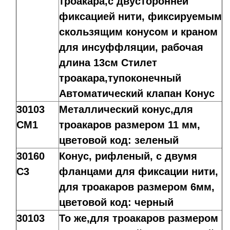
троакара,с двусторонней
фиксацией нити, фиксируемым
скользящим конусом и краном
для инсуффляции, рабочая
длина 13см Стилет
троакара,тупоконечный
Автоматический клапан Конус
30103
Металлический конус,для
CM1
троакаров размером 11 мм,
цветовой код: зеленый
30160
Конус, рифленый, с двумя
C3
фланцами для фиксации нити,
для троакаров размером 6мм,
цветовой код: черный
30103
То же,для троакаров размером