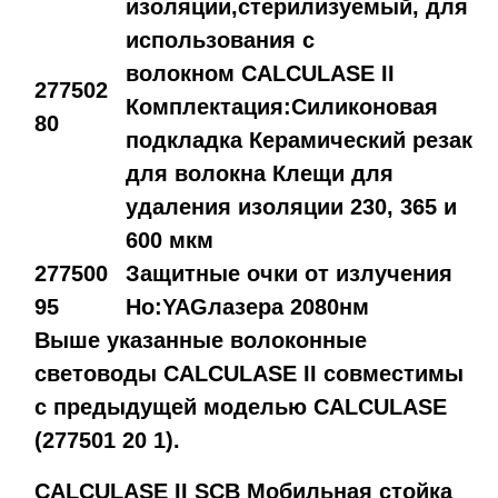
изоляции,стерилизуемый
,
для
использования с
волокном
CALCULASE II
277502
Комплектация
:Силиконовая
80
подкладка Керамический резак
для волокна
Клещи для
удаления изоляции 230, 365 и
600 мкм
27
7500
Защитные очки от излучения
95
Ho:YAGлазера 2080нм
Выше указанные волоконные
световоды CALCULASE II совместимы
с предыдущей моделью CALCULASE
(277501 20 1).
CALCULASE II SCB Мобильная стойка