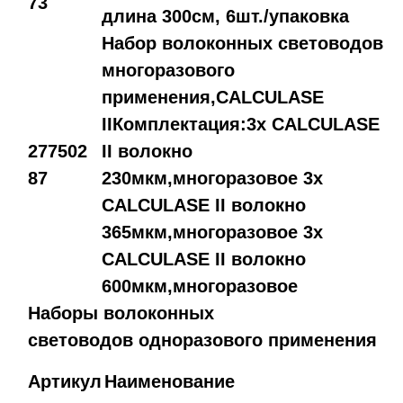
73
длина 300см, 6шт./упаковка
Набор волоконных световодов
многоразового
применения,CALCULASE
IIКомплектация:3x CALCULASE
277502
II волокно
87
230мкм,многоразовое 3x
CALCULASE II волокно
365мкм,многоразовое 3x
CALCULASE II волокно
600мкм,многоразовое
Наборы волоконных
световодов одноразового применения
Артикул
Наименование