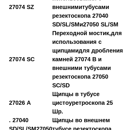
27074 SZ
внешнимитубусами
резектоскопа 27040
SD/SL/SMи27050 SL/SM
Переходной мостик,для
использования с
щипцамидля дробления
27074 SC
камней 27074 B и
внешними тубусами
резектоскопа 27050
SC/SD
Щипцы в тубусе
27026 А
цистоуретроскопа 25
Шр.
. 27040
Щипцы во внешнем
SD/SL/SM27050
тубусе резектоскопа