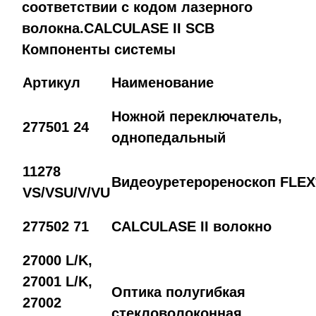
соответствии с кодом лазерного
волокна.CALCULASE II SCB
Компоненты системы
Артикул
Наименование
Ножной переключатель,
277501 24
однопедальный
11278
Видеоуретерореноскоп FLE
VS/VSU/V/VU
277502 71
CALCULASE II волокно
27000 L/K,
27001 L/K,
Оптика полугибкая
27002
стекловолоконная,