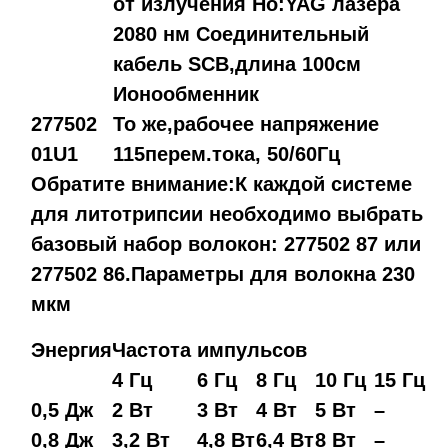
от излучения Ho:YAG лазера
2080 нм Соединительный
кабель SCB,длина 100см
Ионообменник
277502
То же,рабочее напряжение
01U1
115перем.тока, 50/60Гц
Обратите внимание:К каждой системе
для литотрипсии необходимо выбрать
базовый набор волокон: 277502 87 или
277502 86.Параметры для волокна 230
мкм
Энергия
Частота импульсов
4 Гц
6 Гц
8 Гц
10 Гц
15 Гц
0,5 Дж
2 Вт
3 Вт
4 Вт
5 Вт
–
0,8 Дж
3,2 Вт
4,8 Вт
6,4 Вт
8 Вт
–