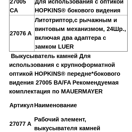
27005
Для использования с оптикой
CA
HOPKINS® бокового видения
Литотриптор,c рычажным и
винтовым механизмом, 24Шр.,
27076 A
включая два адаптера с
замком LUER
Выкусыватель камней Для
использования с крупноформатной
оптикой HOPKINS® передне*бокового
видения 27005 BA/FA Рекомендуемая
комплектация по MAUERMAYER
Артикул
Наименование
Рабочий элемент,
27077 A
выкусывателя камней