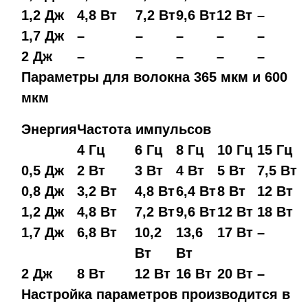
1,2 Дж
4,8 Вт
7,2 Вт
9,6 Вт
12 Вт
–
1,7 Дж
–
–
–
–
–
2 Дж
–
–
–
–
–
Параметры для волокна 365 мкм и 600
мкм
Энергия
Частота импульсов
4 Гц
6 Гц
8 Гц
10 Гц
15 Гц
0,5 Дж
2 Вт
3 Вт
4 Вт
5 Вт
7,5 Вт
0,8 Дж
3,2 Вт
4,8 Вт
6,4 Вт
8 Вт
12 Вт
1,2 Дж
4,8 Вт
7,2 Вт
9,6 Вт
12 Вт
18 Вт
1,7 Дж
6,8 Вт
10,2
13,6
17 Вт
–
Вт
Вт
2 Дж
8 Вт
12 Вт
16 Вт
20 Вт
–
Настройка параметров производится в