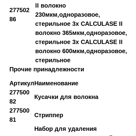
II волокно
277502
230мкм,одноразовое,
86
стерильное 3x CALCULASE II
волокно 365мкм,одноразовое,
стерильное 3x CALCULASE II
волокно 600мкм,одноразовое,
стерильное
Прочие принадлежности
Артикул
Наименование
27
7500
Кусачки для волокна
82
27
7500
Стриппер
81
Набор для удаления