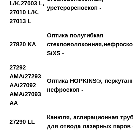
L/K,27003 L,
уретерореноскоп -
27010 L/K,
27013 L
Оптика полугибкая
27820 KA
стекловолоконная,нефроск
S/XS -
27292
AMA/27293
Оптика HOPKINS®, перкутан
AA/27092
нефроскоп -
AMA/27093
AA
Канюля, аспирационная тру
27290 LL
для отвода лазерных паров 