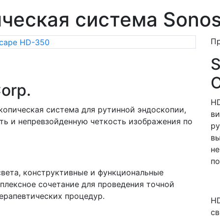
ческая система Sono
П
S
C
orp.
HD
копическая система для рутинной эндоскопии,
ви
ь и непревзойденную четкость изображения по
ру
вы
не
по
вета, конструктивные и функциональные
плексное сочетание для проведения точной
ерапевтических процедур.
HD
св