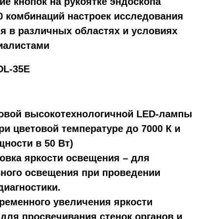
ие кнопок на рукоятке эндоскопа
10 комбинаций настроек исследования
я в различных областях и условиях
иалистами
DL-35E
новой высокотехнологичной LED-лампы
при цветовой температуре до 7000 К и
ности в 50 Вт)
ровка яркости освещения – для
ного освещения при проведении
диагностики.
временного увеличения яркости
 для просвечивания стенок органов и