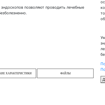
ос
 эндоскопов позволяют проводить лечебные
ко
езболезненно.
то
об
Ум
эн
ле
бе
П
По
КИЕ ХАРАКТЕРИСТИКИ
ФАЙЛЫ
Д