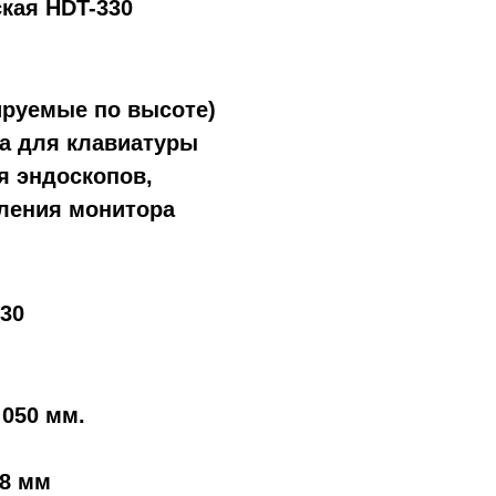
кая HDT-330
лируемые по высоте)
а для клавиатуры
я эндоскопов,
пления монитора
30
 050 мм.
,8 мм