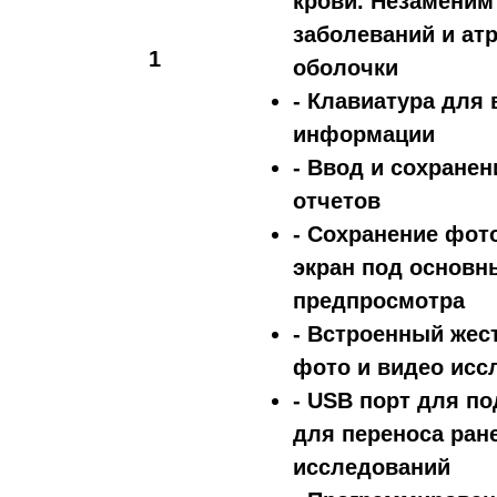
крови. Незаменим
заболеваний и ат
1
оболочки
- Клавиатура для
информации
- Ввод и сохране
отчетов
- Сохранение фот
экран под основн
предпросмотра
- Встроенный жест
фото и видео исс
- USB порт для п
для переноса ран
исследований