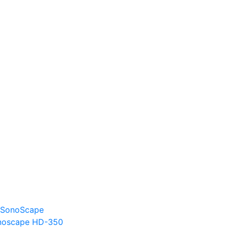
 SonoScape
noscape HD-350