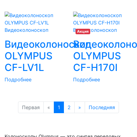
Видеоколоноскоп
Видеоколоноскоп
Акция
Видеоколоноскоп
Видеоколоно
OLYMPUS
OLYMPUS
CF-LV1L
CF-H170I
Подробнее
Подробнее
Первая
«
1
2
»
Последняя
Колоноскопы Olympus — это синтез передовых