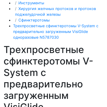
Инструменты
Хирургия желчных протоков и протоков
поджелудочной железы
Сфинктеротомы
Трехпросветные сфинктеротомы V-System с
предварительно загруженным VisiGlide
одноразовые N5787030
Трехпросветные
сфинктеротомы V-
System с
предварительно
загруженным
VisiGlide