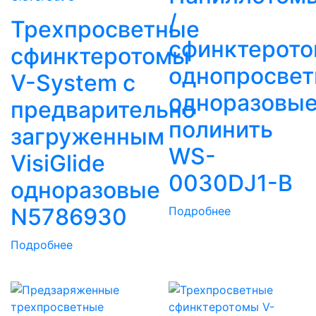
/
Трехпросветные
сфинктерот
сфинктеротомы
однопросве
V-System с
одноразовые
предварительно
полинить
загруженным
WS-
VisiGlide
0030DJ1-B
одноразовые
N5786930
Подробнее
Подробнее