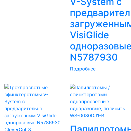
V-System с
предварител
загруженны
VisiGlide
одноразовы
N5787930
Подробнее
Папиллотом
CleverCut 3