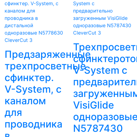
CleverCut 3
CleverCut 3
Трехпросве
Предзаряженные
сфинктерот
трехпросветные
V-System с
сфинктер.
предварител
V-System, с
загруженны
каналом
VisiGlide
для
одноразовы
проводника
N5787430
в