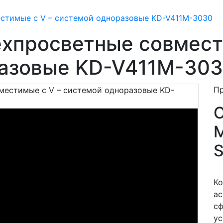
стимые с V – системой одноразовые KD-V411M-3030
хпросветные совмест
разовые KD-V411M-30
П
M
S
Ко
ас
сф
ус