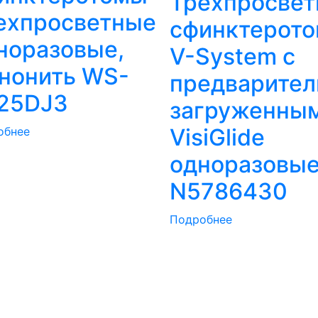
Трехпросве
ехпросветные
сфинктерот
норазовые,
V-System с
нонить WS-
предварител
25DJ3
загруженны
VisiGlide
обнее
одноразовы
N5786430
Подробнее