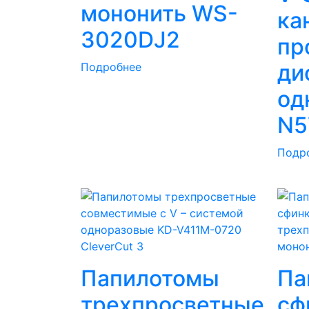
мононить WS-
ка
3020DJ2
пр
ди
Подробнее
од
N5
Подр
CleverCut 3
Папилотомы
Па
трехпросветные
сф