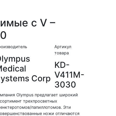
имые с V –
30
роизводитель
Артикул
товара
Olympus
KD-
edical
V411M-
ystems Corp
3030
мпания Olympus предлагает широкий
сортимент трехпросветных
енктеротомов/папиллотомов. Эти
овершенствованные ножи отличаются