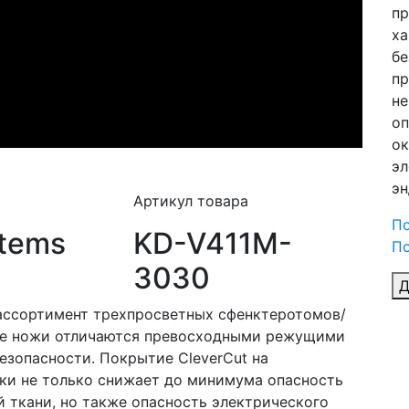
п
ха
бе
пр
не
оп
ок
эл
эн
Артикул товара
П
stems
KD-V411M-
По
3030
Д
ассортимент трехпросветных сфенктеротомов/
ые ножи отличаются превосходными режущими
зопасности. Покрытие CleverCut на
и не только снижает до минимума опасность
 ткани, но также опасность электрического