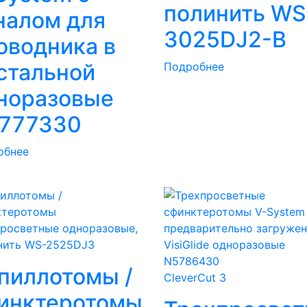
полинить WS
налом для
3025DJ2-В
оводника в
стальной
Подробнее
норазовые
777330
обнее
пиллотомы /
CleverCut 3
инктеротомы