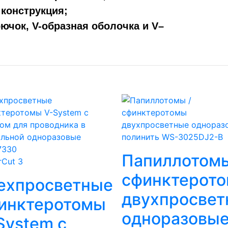
 конструкция;
ючок, V-образная оболочка и V–
Папиллотомы
rCut 3
сфинктерот
ехпросветные
двухпросвет
инктеротомы
одноразовые
System с