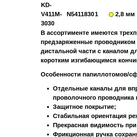
KD-
V411M-
N5411830
1
2,8 мм
3030
В ассортименте имеются трех
предзаряженные проводнико
дистальной части с каналом д
коротким изгибающимся кончи
Особенности папиллотомов/сфи
Отдельные каналы для впр
проволочного проводника 
Защитное покрытие;
Стабильная ориентация ре
Прекрасная видимость при
Фрикционная ручка сохраня