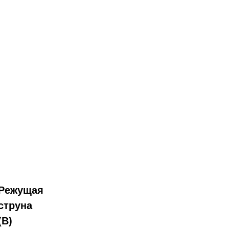
Режущая
струна
(В)