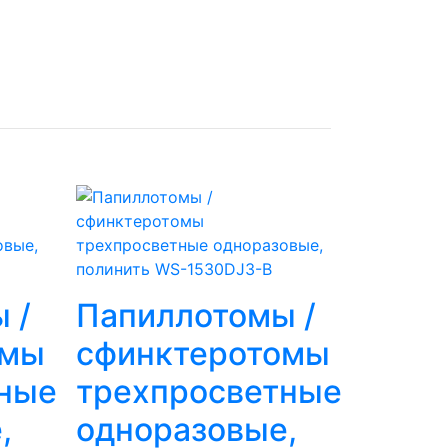
 /
Папиллотомы /
омы
сфинктеротомы
ные
трехпросветные
,
одноразовые,