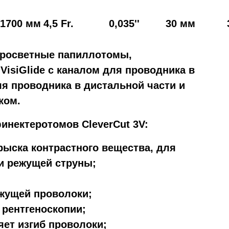
1700 мм
4,5 Fr.
0,035''
30 мм
просветные папиллотомы,
м
VisiGlide
с каналом для проводника в
ля проводника в дистальной части и
ком.
нектеротомов CleverCut 3V:
ыска контрастного вещества, для
и режущей струны;
жущей проволоки;
 рентгеноскопии;
ет изгиб проволоки;