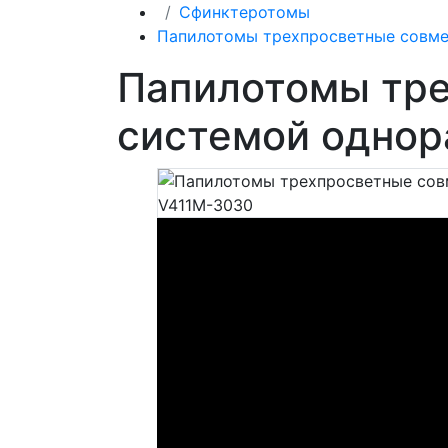
Сфинктеротомы
Папилотомы трехпросветные совме
Папилотомы тре
системой одно