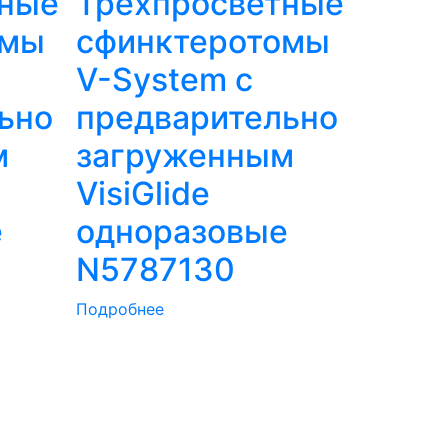
тные
Трехпросветные
омы
сфинктеротомы
V-System с
ьно
предварительно
м
загруженным
VisiGlide
е
одноразовые
N5787130
Подробнее