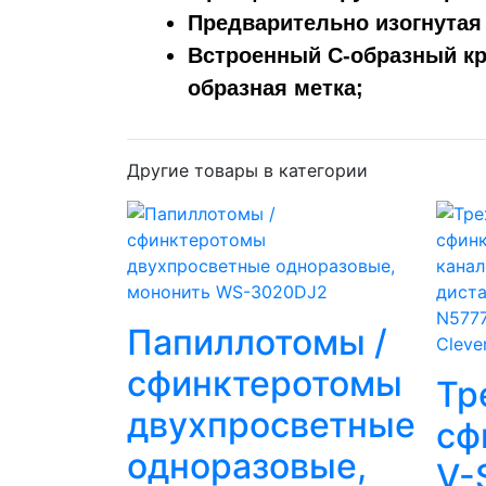
Предварительно изогнутая
Встроенный С-образный кр
образная метка;
Другие товары в категории
Папиллотомы /
Cleve
сфинктеротомы
Тр
двухпросветные
сф
одноразовые,
V-