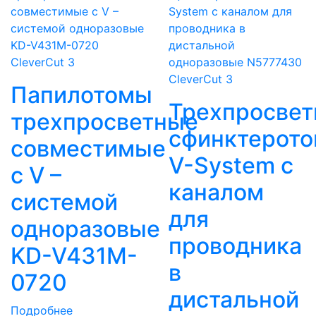
CleverCut 3
CleverCut 3
Папилотомы
Трехпросве
трехпросветные
сфинктерот
совместимые
V-System с
с V –
каналом
системой
для
одноразовые
проводника
KD-V431M-
в
0720
дистальной
Подробнее