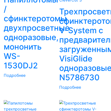
CleverCut 3
/
Трехпросве
сфинктеротомы
сфинктерот
двухпросветные
V-System с
одноразовые,
предварител
мононить
загруженны
WS-
VisiGlide
1530DJ2
одноразовы
N5786730
Подробнее
Подробнее