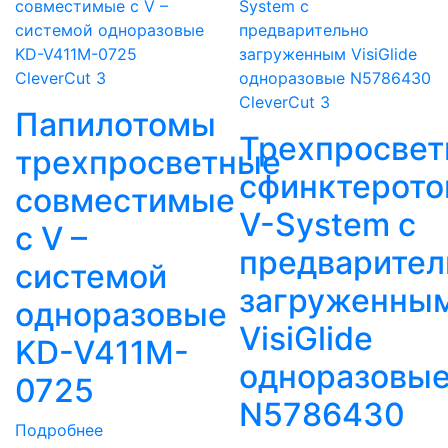
CleverCut 3
CleverCut 3
Папилотомы
Трехпросве
трехпросветные
сфинктерот
совместимые
V-System с
с V –
предварител
системой
загруженны
одноразовые
VisiGlide
KD-V411M-
одноразовы
0725
N5786430
Подробнее