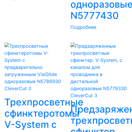
одноразовы
N5777430
Подробнее
CleverCut 3
CleverCut 3
Трехпросветные
Предзаряже
сфинктеротомы
трехпросвет
V-System с
сфинктер.