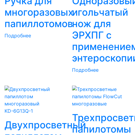
Ручка для
Одноразовы
многоразовых
игольчатый
папиллотомов
нож для
ЭРХПГ с
Подробнее
применение
энтероскопи
Подробнее
KD-6G13Q-1
Трехпросве
Двухпросветный
папилотомы