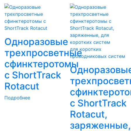
Одноразовые
для коротких
трехпросветные
проводниковых систем
сфинктеротомы
Одноразовы
с ShortTrack
трехпросвет
Rotacut
сфинктерот
Подробнее
с ShortTrack
Rotacut,
заряженные,