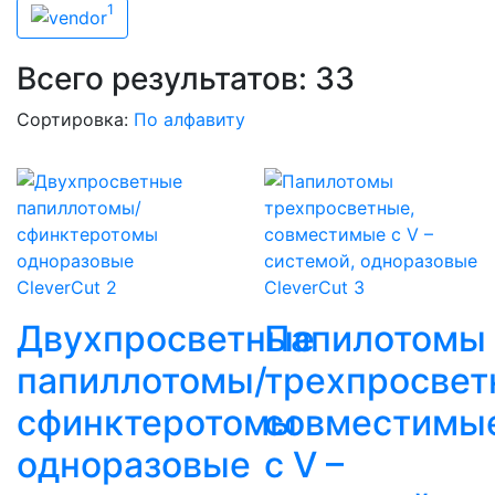
1
Wilson
Всего результатов:
33
Сортировка:
По алфавиту
CleverCut 2
CleverCut 3
Двухпросветные
Папилотомы
папиллотомы/
трехпросвет
сфинктеротомы
совместимы
одноразовые
с V –