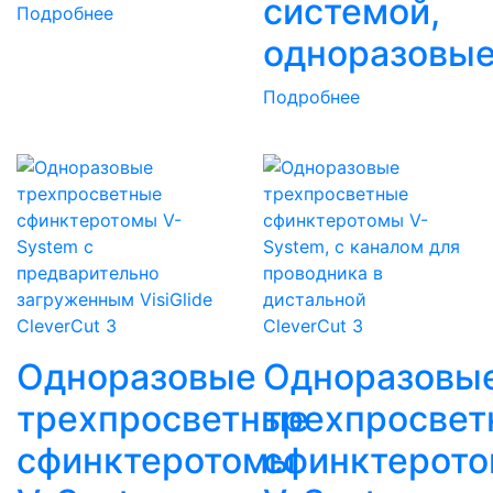
системой,
Подробнее
одноразовы
Подробнее
CleverCut 3
CleverCut 3
Одноразовые
Одноразовы
трехпросветные
трехпросвет
сфинктеротомы
сфинктерот