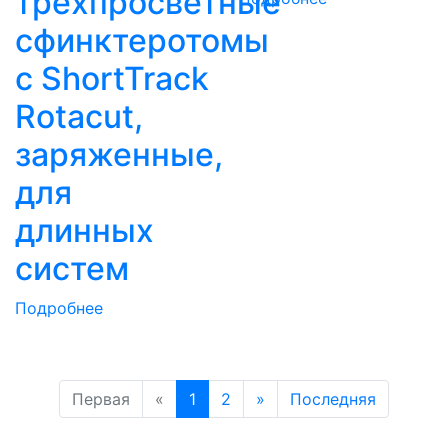
трехпросветные
сфинктеротомы
с ShortTrack
Rotacut,
заряженные,
для
длинных
систем
Подробнее
Первая
«
1
2
»
Последняя