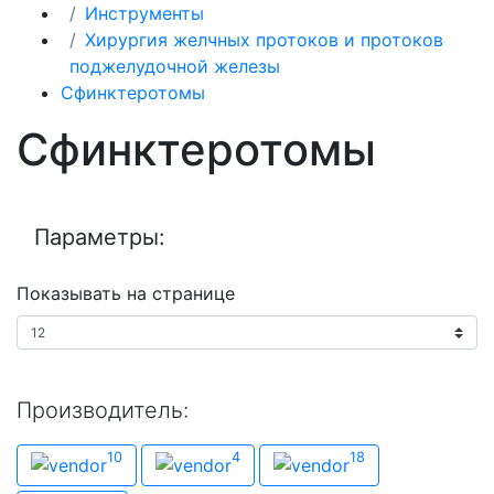
Инструменты
Хирургия желчных протоков и протоков
поджелудочной железы
Сфинктеротомы
Сфинктеротомы
Параметры:
Показывать на странице
Производитель:
Производитель
10
4
18
Boston Scientific
Medi-Globe
Olympus