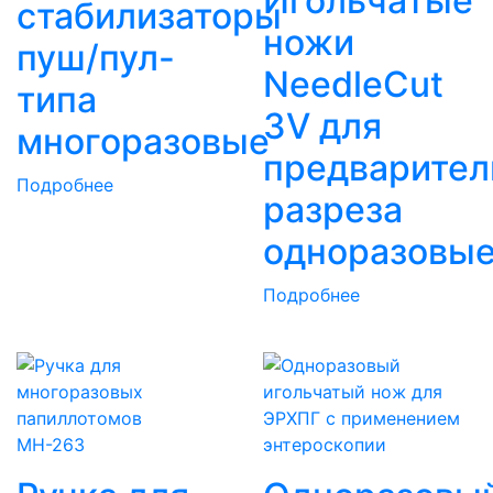
Игольчатые
стабилизаторы
ножи
пуш/пул-
NeedleCut
типа
3V для
многоразовые
предварител
Подробнее
разреза
одноразовы
Подробнее
MH-263