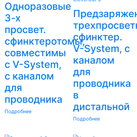
Одноразовые
Предзаряже
3-х
трехпросвет
просвет.
сфинктер.
сфинктеротомы,
V-System, с
совместимы
каналом
с V-System,
для
с каналом
проводника
для
в
проводника
дистальной
Подробнее
Подробнее