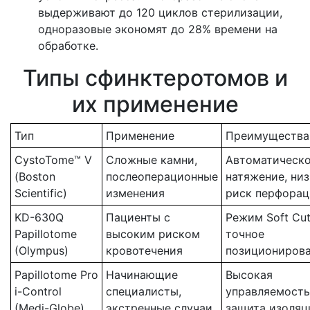
выдерживают до 120 циклов стерилизации,
одноразовые экономят до 28% времени на
обработке.
Типы сфинктеротомов и
их применение
Тип
Применение
Преимущества
CystoTome™ V
Сложные камни,
Автоматическ
(Boston
послеоперационные
натяжение, ни
Scientific)
изменения
риск перфора
KD-630Q
Пациенты с
Режим Soft Cut
Papillotome
высоким риском
точное
(Olympus)
кровотечения
позициониров
Papillotome Pro
Начинающие
Высокая
i-Control
специалисты,
управляемость
(Medi-Globe)
экстренные случаи
защита изоляц