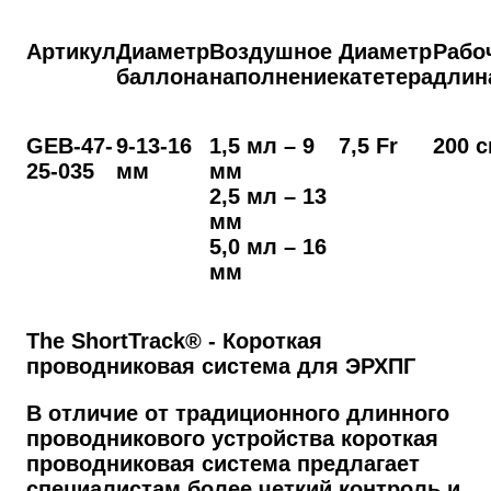
Артикул
Диаметр
Воздушное
Диаметр
Рабо
баллона
наполнение
катетера
длин
GEB-47-
9-13-16
1,5 мл – 9
7,5 Fr
200 
25-035
мм
мм
2,5 мл – 13
мм
5,0 мл – 16
мм
The ShortTrack® - Короткая
проводниковая система для ЭРХПГ
В отличие от традиционного длинного
проводникового устройства короткая
проводниковая система предлагает
специалистам более четкий контроль и