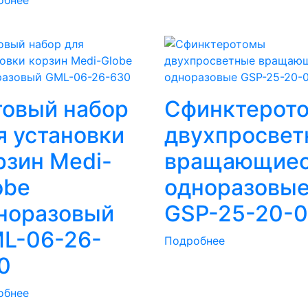
товый набор
Сфинктерот
я установки
двухпросвет
рзин Medi-
вращающие
obe
одноразовы
норазовый
GSP-25-20-
L-06-26-
Подробнее
0
обнее