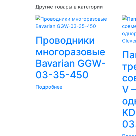
Другие товары в категории
Проводники
Cleve
многоразовые
Па
Bavarian GGW-
тр
03-35-450
со
V 
Подробнее
од
KD
03
Подр