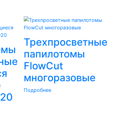
Трехпросветные
омы
папилотомы
ные
FlowCut
ся
многоразовые
е
Подробнее
020