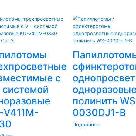
rCut 3
пилотомы
Папиллотомы
ехпросветные
сфинктерот
вместимые с
однопросве
– системой
одноразовые
норазовые
полинить WS
-V411M-
0030DJ1-B
30
Подробнее
обнее