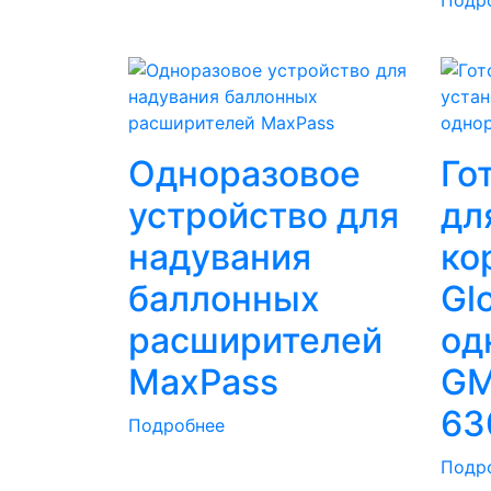
Одноразовое
Го
устройство для
дл
надувания
ко
баллонных
Gl
расширителей
од
MaxPass
GM
63
Подробнее
Подр