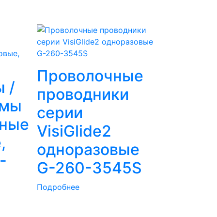
Проволочные
 /
проводники
омы
серии
тные
VisiGlide2
,
одноразовые
-
G-260-3545S
Подробнее