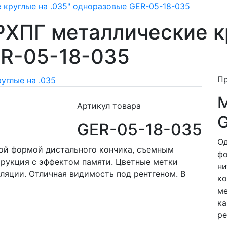
 круглые на .035" одноразовые GER-05-18-035
РХПГ металлические кр
R-05-18-035
П
M
Артикул товара
G
GER-05-18-035
Од
ой формой дистального кончика, съемным
фо
трукция с эффектом памяти. Цветные метки
ни
ляции. Отличная видимость под рентгеном. В
ко
ме
ка
ре