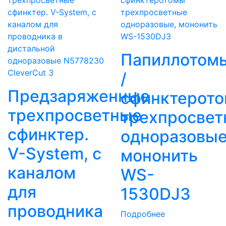
Папиллотом
CleverCut 3
/
Предзаряженные
сфинктерот
трехпросветные
трехпросвет
сфинктер.
одноразовые
V-System, с
мононить
каналом
WS-
для
1530DJ3
проводника
Подробнее