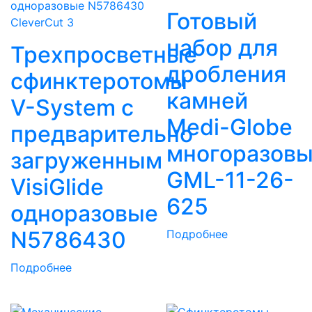
Готовый
CleverCut 3
набор для
Трехпросветные
дробления
сфинктеротомы
камней
V-System с
Medi-Globe
предварительно
многоразов
загруженным
GML-11-26-
VisiGlide
625
одноразовые
N5786430
Подробнее
Подробнее