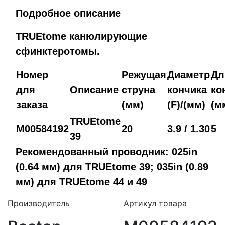
Подробное описание
TRUEtome канюлирующие
сфинктеротомы.
Номер
Режущая
Диаметр
Дл
для
Описание
струна
кончика
ко
заказа
(мм)
(F)/(мм)
(м
TRUEtome
M00584192
20
3.9 / 1.30
5
39
Рекомендованный проводник: 025іn
(0.64 мм) для TRUEtome 39; 035in (0.89
мм) для TRUEtome 44 и 49
Производитель
Артикул товара