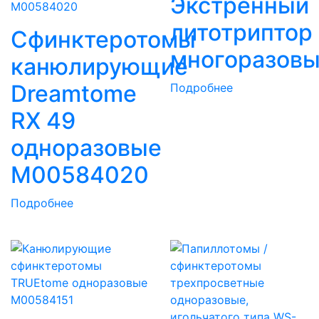
Экстренный
литотриптор
Сфинктеротомы
многоразов
канюлирующие
Dreamtome
Подробнее
RX 49
одноразовые
M00584020
Подробнее