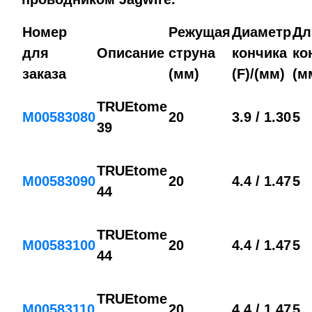
Номер
Режущая
Диаметр
Дл
для
Описание
струна
кончика
ко
заказа
(мм)
(F)/(мм)
(м
TRUEtome
M00583080
20
3.9 / 1.30
5
39
TRUEtome
M00583090
20
4.4 / 1.47
5
44
TRUEtome
M00583100
20
4.4 / 1.47
5
44
TRUEtome
M00583110
20
4.4 / 1.47
5