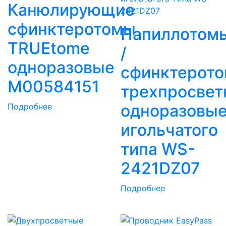
Канюлирующие
сфинктеротомы
Папиллотом
TRUEtome
/
одноразовые
сфинктерот
M00584151
трехпросвет
одноразовые
Подробнее
игольчатого
типа WS-
2421DZ07
Подробнее