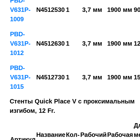
PBD-
V631P-
N4512530
1
3,7 мм
1900 мм
9
1009
PBD-
V631P-
N4512630
1
3,7 мм
1900 мм
1
1012
PBD-
V631P-
N4512730
1
3,7 мм
1900 мм
1
1015
Стенты Quick Place V с проксимальным
изгибом, 12 Fr.
Д
Название
Кол-
Рабочий
Рабочая
м
Артикул