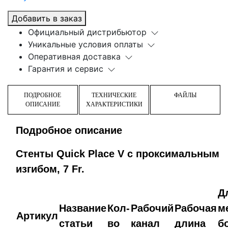
Добавить в заказ
Официальный дистрибьютор
Уникальные условия оплаты
Оперативная доставка
Гарантия и сервис
ПОДРОБНОЕ
ТЕХНИЧЕСКИЕ
ФАЙЛЫ
ОПИСАНИЕ
ХАРАКТЕРИСТИКИ
Подробное описание
Стенты Quick Place V с проксимальным
изгибом, 7 Fr.
Д
Название
Кол-
Рабочий
Рабочая
м
Артикул
статьи
во
канал
длина
б