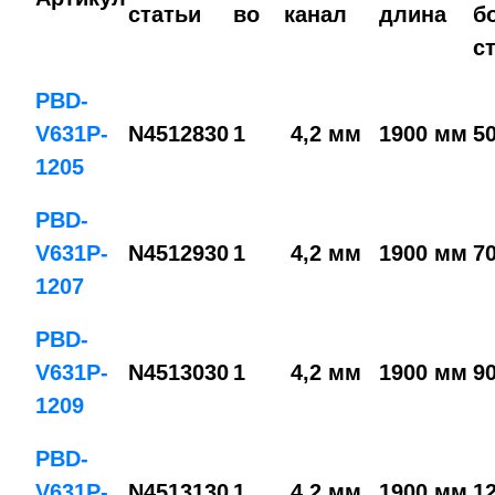
статьи
во
канал
длина
б
с
PBD-
V631P-
N4512830
1
4,2 мм
1900 мм
5
1205
PBD-
V631P-
N4512930
1
4,2 мм
1900 мм
7
1207
PBD-
V631P-
N4513030
1
4,2 мм
1900 мм
9
1209
PBD-
V631P-
N4513130
1
4,2 мм
1900 мм
1