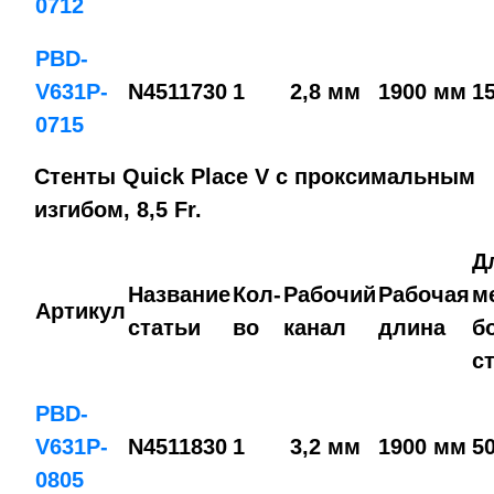
0712
PBD-
V631P-
N4511730
1
2,8 мм
1900 мм
1
0715
Стенты Quick Place V с проксимальным
изгибом, 8,5 Fr.
Д
Название
Кол-
Рабочий
Рабочая
м
Артикул
статьи
во
канал
длина
б
с
PBD-
V631P-
N4511830
1
3,2 мм
1900 мм
5
0805