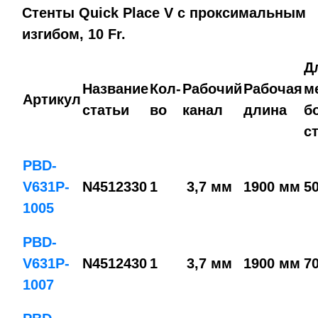
Стенты Quick Place V с проксимальным
изгибом, 10 Fr.
Д
Название
Кол-
Рабочий
Рабочая
м
Артикул
статьи
во
канал
длина
б
с
PBD-
V631P-
N4512330
1
3,7 мм
1900 мм
5
1005
PBD-
V631P-
N4512430
1
3,7 мм
1900 мм
7
1007