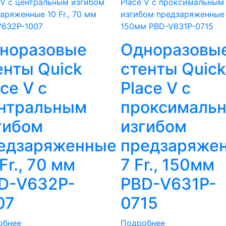
норазовые
Одноразовы
енты Quick
стенты Quick
ace V с
Place V c
нтральным
проксималь
гибом
изгибом
едзаряженные
предзаряже
Fr., 70 мм
7 Fr., 150мм
D-V632P-
PBD-V631P-
07
0715
обнее
Подробнее