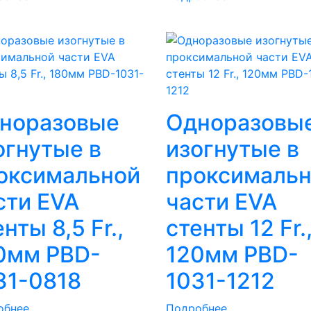
норазовые
Одноразовы
огнутые в
изогнутые в
оксимальной
проксималь
сти EVA
части EVA
нты 8,5 Fr.,
стенты 12 Fr.
0мм PBD-
120мм PBD-
31-0818
1031-1212
обнее
Подробнее