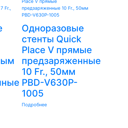
е
Одноразовые
стенты Quick
Place V прямые
ным
предзаряженные
10 Fr., 50мм
нные
PBD-V630P-
1005
Подробнее