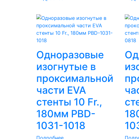
Одноразовые
Од
изогнутые в
из
проксимальной
пр
части EVA
ча
стенты 10 Fr.,
сте
180мм PBD-
18
1031-1018
10
Подробнее
Подр