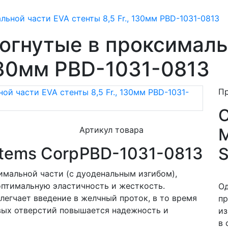
ьной части EVA стенты 8,5 Fr., 130мм PBD-1031-0813
огнутые в проксималь
 130мм PBD-1031-0813
П
M
Артикул товара
tems Corp
PBD-1031-0813
S
имальной части (с дуоденальным изгибом),
 оптимальную эластичность и жесткость.
Од
легчает введение в желчный проток, в то время
пр
вых отверстий повышается надежность и
из
в 