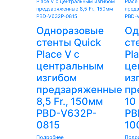
Одноразовые
Од
стенты Quick
ст
Place V с
Pl
центральным
це
изгибом
из
предзаряженные
пр
8,5 Fr., 150мм
10 
PBD-V632P-
PB
0815
10
Подробнее
Подр