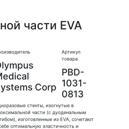
ной части EVA
роизводитель
Артикул
товара
Olympus
PBD-
edical
1031-
ystems Corp
0813
норазовые стенты, изогнутые в
оксимальной части (с дуоденальным
гибом), изготовленные из EVA, сочетают
себе оптимальную эластичность и