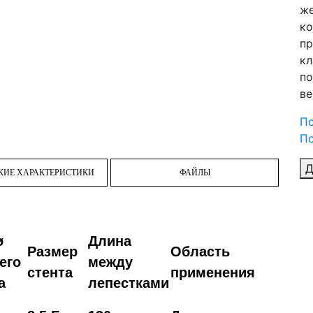
же
ко
пр
кл
по
ве
П
По
Д
КИЕ ХАРАКТЕРИСТИКИ
ФАЙЛЫ
ø
Длина
Размер
Область
его
между
стента
применения
а
лепестками