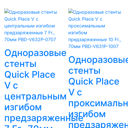
Одноразовые
Одноразовы
стенты
стенты
Quick Place
Quick Place
V с
V c
центральным
проксималь
изгибом
изгибом
предзаряженные
предзаряже