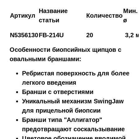
Название
Мин.
Артикул
Количество
статьи
ø
N5356130
FB-214U
20
3,2 
Особенности биопсийных щипцов с
овальными браншами:
Ребристая поверхность для более
легкого введения
Бранши с отверстиями
Уникальный механизм SwingJaw
для прицельной биопсии
Бранши типа "Аллигатор"
предотвращают соскальзывание
Цветовое обозначение вводимой