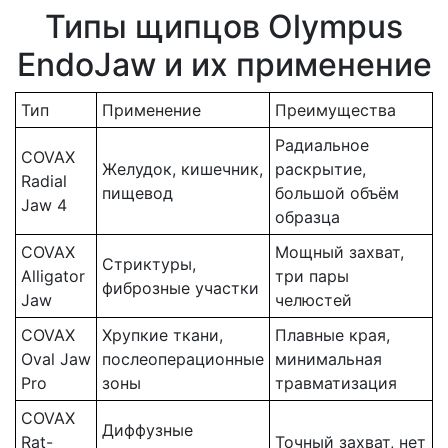
Типы щипцов Olympus
EndoJaw и их применение
Тип
Применение
Преимущества
Радиальное
COVAX
Желудок, кишечник,
раскрытие,
Radial
пищевод
большой объём
Jaw 4
образца
COVAX
Мощный захват,
Стриктуры,
Alligator
три пары
фиброзные участки
Jaw
челюстей
COVAX
Хрупкие ткани,
Плавные края,
Oval Jaw
послеоперационные
минимальная
Pro
зоны
травматизация
COVAX
Диффузные
Rat-
Точный захват, нет