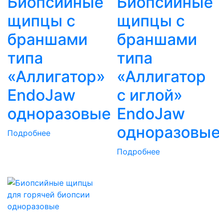
Биопсийные
Биопсийные
щипцы с
щипцы с
браншами
браншами
типа
типа
«Аллигатор»
«Аллигатор
EndoJaw
с иглой»
одноразовые
EndoJaw
одноразовы
Подробнее
Подробнее