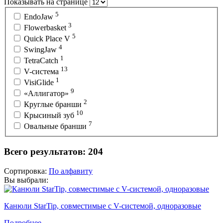
Показывать на странице
Модель
5
EndoJaw
3
Flowerbasket
5
Quick Place V
4
SwingJaw
1
TetraCatch
13
V-система
1
VisiGlide
9
«Аллигатор»
2
Круглые бранши
10
Крысиный зуб
7
Овальные бранши
Всего результатов:
204
Сортировка:
По алфавиту
Вы выбрали:
Канюли StarTip, совместимые с V-системой, одноразовые
Подробнее