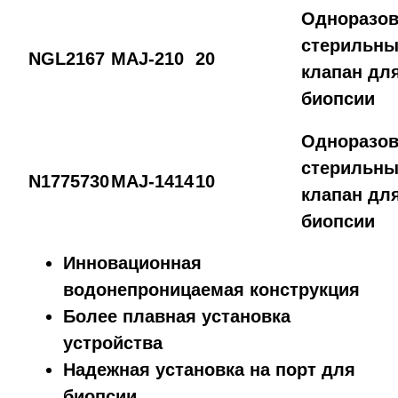
Одноразо
стерильн
NGL2167
MAJ-210
20
клапан дл
биопсии
Одноразо
стерильн
N1775730
MAJ-1414
10
клапан дл
биопсии
Инновационная
водонепроницаемая конструкция
Более плавная установка
устройства
Надежная установка на порт для
биопсии