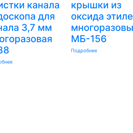
истки канала
крышки из
доскопа для
оксида этил
нала 3,7 мм
многоразов
огоразовая
МБ-156
38
Подробнее
обнее