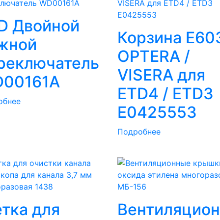
D Двойной
Корзина E60
жной
OPTERA /
реключатель
VISERA для
00161A
ETD4 / ETD3
обнее
E0425553
Подробнее
тка для
Вентиляцио