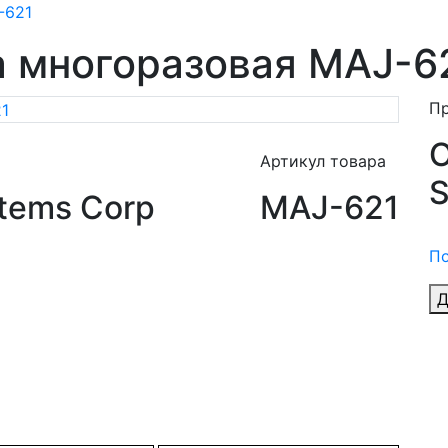
-621
а многоразовая MAJ-6
П
O
Артикул товара
S
tems Corp
MAJ-621
По
Д