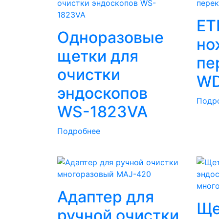
ET
Одноразовые
но
щетки для
пе
очистки
WD
эндоскопов
Подр
WS-1823VA
Подробнее
Адаптер для
Ще
ручной очистки