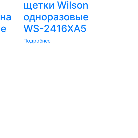
щетки Wilson
ена
одноразовые
ые
WS-2416XA5
Подробнее