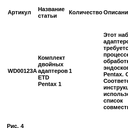
Название
Артикул
Количество
Описани
статьи
Этот на
адаптер
требуетс
процесс
Комплект
обработ
двойных
эндоско
WD00123A
адаптеров
1
Pentax. 
ETD
Соответ
Pentax 1
инструк
использ
список
совмест
Рис. 4