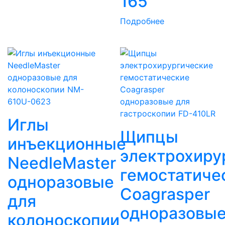
165
Подробнее
Иглы
Щипцы
инъекционные
электрохиру
NeedleMaster
гемостатиче
одноразовые
Coagrasper
для
одноразовы
колоноскопии