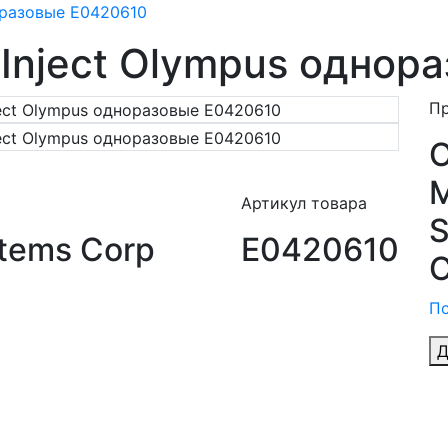
оразовые E0420610
Inject Olympus однор
П
M
Артикул товара
S
tems Corp
E0420610
C
По
Д