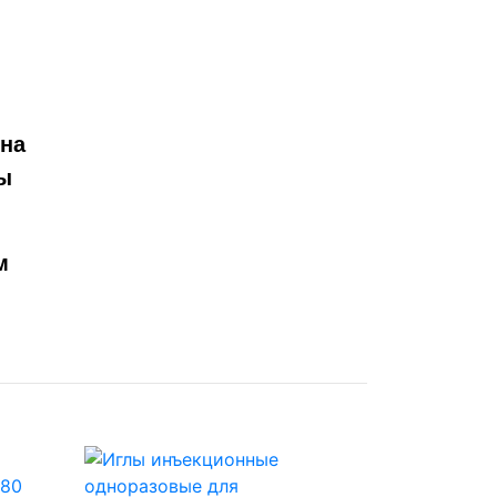
на
ы
м