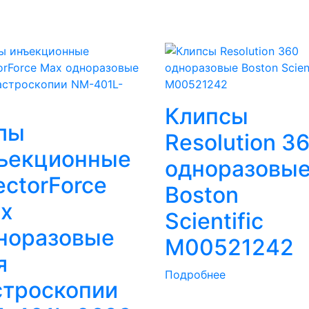
Клипсы
лы
Resolution 3
ъекционные
одноразовы
jectorForce
Boston
x
Scientific
норазовые
M00521242
я
Подробнее
строскопии