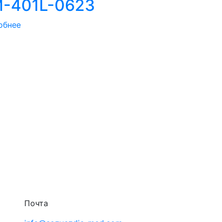
-401L-0623
обнее
Почта