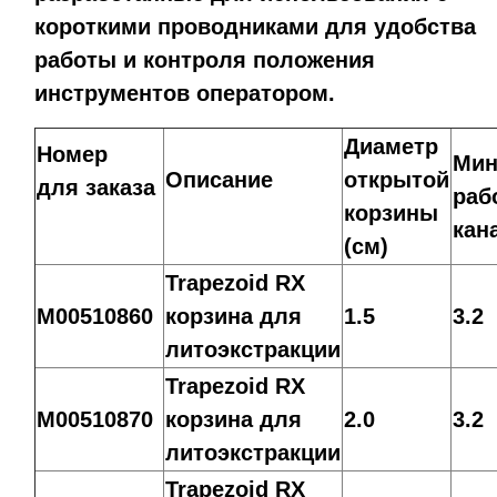
короткими проводниками для удобства
работы и контроля положения
инструментов оператором.
Диаметр
Номер
Мин
Описание
открытой
для заказа
раб
корзины
кан
(см)
Trapezoid RX
M00510860
корзина для
1.5
3.2
литоэкстракции
Trapezoid RX
M00510870
корзина для
2.0
3.2
литоэкстракции
Trapezoid RX