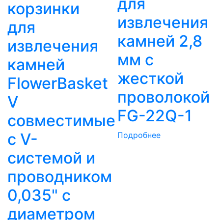
для
корзинки
извлечения
для
камней 2,8
извлечения
мм с
камней
жесткой
FlowerBasket
проволокой
V
FG-22Q-1
совместимые
с V-
Подробнее
системой и
проводником
0,035" с
диаметром