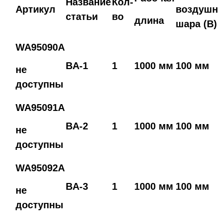
Название
Кол-
Артикул
воздушн
статьи
во
длина
шара (B)
WA95090A
BA-1
1
1000 мм
100 мм
не
доступны
WA95091A
BA-2
1
1000 мм
100 мм
не
доступны
WA95092A
BA-3
1
1000 мм
100 мм
не
доступны