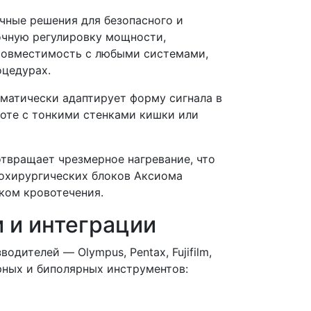
чные решения для безопасного и
очную регулировку мощности,
 совместимость с любыми системами,
оцедурах.
матически адаптирует форму сигнала в
боте с тонкими стенками кишки или
отвращает чрезмерное нагревание, что
рохирургических блоков Аксиома
ком кровотечения.
 и интеграции
дителей — Olympus, Pentax, Fujifilm,
рных и биполярных инструментов: