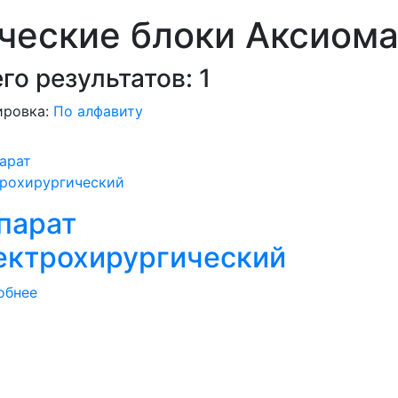
ческие блоки Аксиом
го результатов:
1
ировка:
По алфавиту
парат
ектрохирургический
обнее