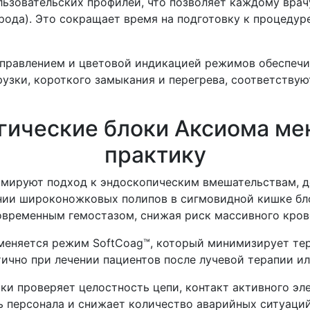
ьзовательских профилей, что позволяет каждому врач
рода). Это сокращает время на подготовку к процедур
правлением и цветовой индикацией режимов обеспечив
узки, короткого замыкания и перегрева, соответствую
гические блоки Аксиома м
практику
мируют подход к эндоскопическим вмешательствам, д
нии широконожковых полипов в сигмовидной кишке бл
овременным гемостазом, снижая риск массивного кров
меняется режим SoftCoag™, который минимизирует те
ично при лечении пациентов после лучевой терапии и
и проверяет целостность цепи, контакт активного эл
 персонала и снижает количество аварийных ситуаций