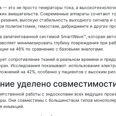
 — это не просто генераторы тока, а высокотехнологи
ких вмешательств. Современные аппараты сочетают т
 резания, высокую стабильность выходного сигнала и
ри полипэктомии, гемостазе, дебридменте и других пр
 запатентованной системой SmartWave™, которая авто
озволяет минимизировать глубину повреждения при ра
ции на 48% по сравнению с базовыми аналогами.
ирует сопротивление тканей в реальном времени и пред
урах. Исследования показывают: использование элект
ожнений на 42%, особенно у пациентов с высоким рис
ние уделено совместимости
тственной работы с эндоскопами всех ведущих произво
теры. Они совместимы с большинством типов монополя
я инъекций.