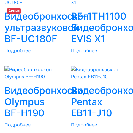
Акция
Видеобронхоскоп
BF-1TH1100
ультразвуковой
Видеобронхо
BF-UC180F
EVIS X1
Подробнее
Подробнее
Видеобронхоскоп
Видеобронхо
Olympus
Pentax
BF-H190
EB11-J10
Подробнее
Подробнее