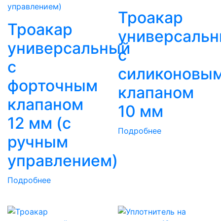
Троакар
Троакар
универсаль
универсальный
с
с
силиконовы
форточным
клапаном
клапаном
10 мм
12 мм (с
Подробнее
ручным
управлением)
Подробнее