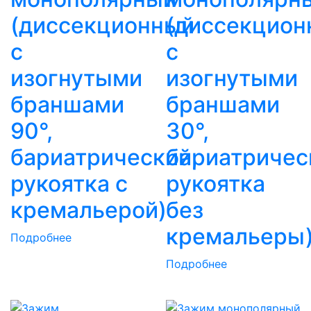
(диссекционный
(диссекцион
с
с
изогнутыми
изогнутыми
браншами
браншами
90°,
30°,
бариатрический,
бариатричес
рукоятка с
рукоятка
кремальерой)
без
кремальеры
Подробнее
Подробнее