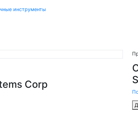
учные инструменты
П
O
S
tems Corp
По
Д