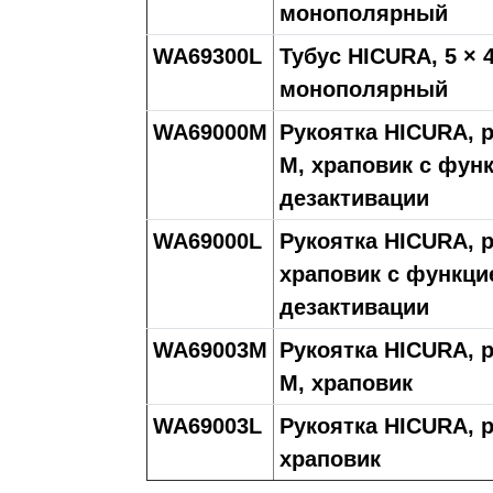
монополярный
WA69300L
Тубус HICURA, 5 × 4
монополярный
WA69000M
Рукоятка HICURA, 
M, храповик с фун
дезактивации
WA69000L
Рукоятка HICURA, р
храповик с функци
дезактивации
WA69003M
Рукоятка HICURA, 
M, храповик
WA69003L
Рукоятка HICURA, р
храповик