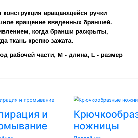
 конструкция вращающейся ручки
очное вращение введенных браншей.
ивлением, когда бранши раскрыты,
да ткань крепко зажата.
д рабочей части, M - длина, L - размер
пирация и
Крючкообра
омывание
ножницы