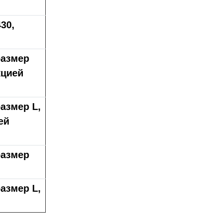
30,
размер
кцией
азмер L,
ей
размер
азмер L,