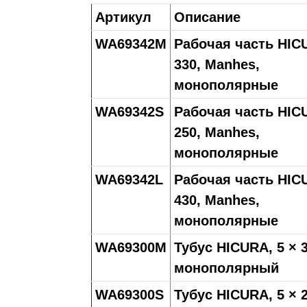
Артикул
Описание
WA69342M
Рабочая часть HICU
330, Manhes,
монополярные
WA69342S
Рабочая часть HICU
250, Manhes,
монополярные
WA69342L
Рабочая часть HICU
430, Manhes,
монополярные
WA69300M
Тубус HICURA, 5 × 3
монополярный
WA69300S
Тубус HICURA, 5 × 2