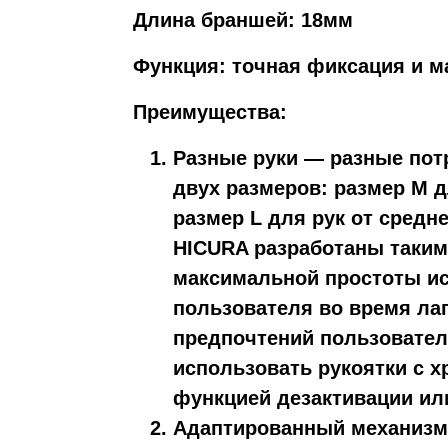
Длина браншей:
18
мм
Функция:
точная фиксация и м
Преимущества:
Разные руки — разные пот
двух размеров: размер M д
размер L для рук от средн
HICURA разработаны таким
максимальной простоты и
пользователя во время лап
предпочтений пользовател
использовать рукоятки с х
функцией дезактивации или
Адаптированный механизм