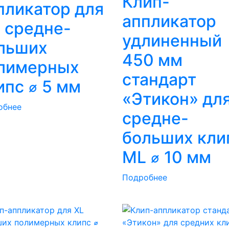
Клип-
пликатор для
аппликатор
 средне-
удлиненный
льших
450 мм
лимерных
стандарт
ипс ⌀ 5 мм
«Этикон» дл
обнее
средне-
больших кли
ML ⌀ 10 мм
Подробнее