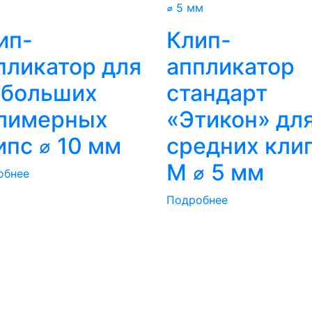
ип-
Клип-
пликатор для
аппликатор
 больших
стандарт
лимерных
«Этикон» дл
ипс ⌀ 10 мм
средних кли
M ⌀ 5 мм
обнее
Подробнее