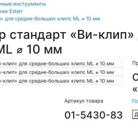
учные инструменты
кие Esten
» для средне-больших клипс ML ⌀ 10 мм
р стандарт «Ви-клип»
ML ⌀ 10 мм
П
Артикул товара
По
01-5430-83
Д