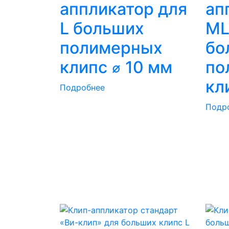
аппликатор для
ап
L больших
ML
полимерных
бо
клипс ⌀ 10 мм
по
кл
Подробнее
Подр