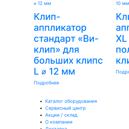
Клип-
Кл
аппликатор
ап
стандарт «Ви-
XL
клип» для
по
больших клипс
кл
L ⌀ 12 мм
Подр
Подробнее
Каталог оборудования
Сервисный центр
Акции / склад
О компании
Доставка